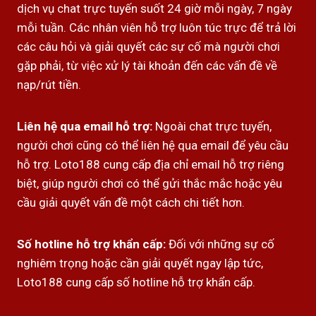
dịch vụ chat trực tuyến suốt 24 giờ mỗi ngày, 7 ngày
mỗi tuần. Các nhân viên hỗ trợ luôn túc trực để trả lời
các câu hỏi và giải quyết các sự cố mà người chơi
gặp phải, từ việc xử lý tài khoản đến các vấn đề về
nạp/rút tiền.
Liên hệ qua email hỗ trợ:
Ngoài chat trực tuyến,
người chơi cũng có thể liên hệ qua email để yêu cầu
hỗ trợ. Loto188 cung cấp địa chỉ email hỗ trợ riêng
biệt, giúp người chơi có thể gửi thắc mắc hoặc yêu
cầu giải quyết vấn đề một cách chi tiết hơn.
Số hotline hỗ trợ khẩn cấp:
Đối với những sự cố
nghiêm trọng hoặc cần giải quyết ngay lập tức,
Loto188 cung cấp số hotline hỗ trợ khẩn cấp.