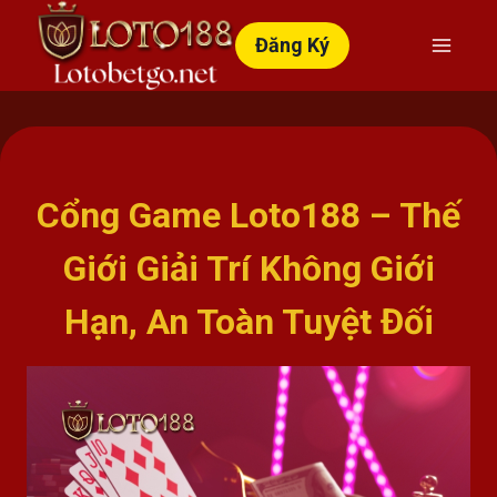
Skip
to
Đăng Ký
content
Cổng Game Loto188 – Thế
Giới Giải Trí Không Giới
Hạn, An Toàn Tuyệt Đối