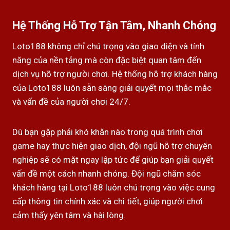
Hệ Thống Hỗ Trợ Tận Tâm, Nhanh Chóng
Loto188 không chỉ chú trọng vào giao diện và tính
năng của nền tảng mà còn đặc biệt quan tâm đến
dịch vụ hỗ trợ người chơi. Hệ thống hỗ trợ khách hàng
của Loto188 luôn sẵn sàng giải quyết mọi thắc mắc
và vấn đề của người chơi 24/7.
Dù bạn gặp phải khó khăn nào trong quá trình chơi
game hay thực hiện giao dịch, đội ngũ hỗ trợ chuyên
nghiệp sẽ có mặt ngay lập tức để giúp bạn giải quyết
vấn đề một cách nhanh chóng. Đội ngũ chăm sóc
khách hàng tại Loto188 luôn chú trọng vào việc cung
cấp thông tin chính xác và chi tiết, giúp người chơi
cảm thấy yên tâm và hài lòng.