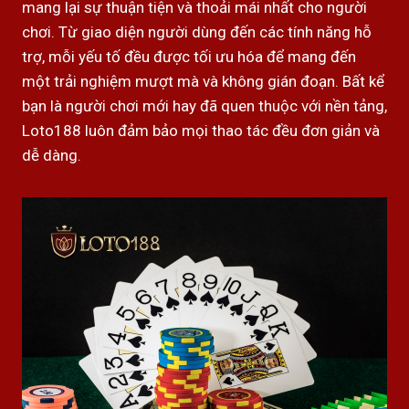
mang lại sự thuận tiện và thoải mái nhất cho người
chơi. Từ giao diện người dùng đến các tính năng hỗ
trợ, mỗi yếu tố đều được tối ưu hóa để mang đến
một trải nghiệm mượt mà và không gián đoạn. Bất kể
bạn là người chơi mới hay đã quen thuộc với nền tảng,
Loto188 luôn đảm bảo mọi thao tác đều đơn giản và
dễ dàng.