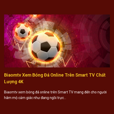
Biaomtv Xem Bóng Đá Online Trên Smart TV Chất
Lượng 4K
Biaomtv xem bóng đá online trên Smart TV mang đến cho người
hâm mộ cảm giác như đang ngồi trực…