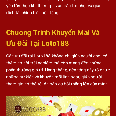
yên tâm hơn khi tham gia vào các trò chơi và giao
dịch tài chính trên nền tảng.
Chương Trình Khuyến Mãi Và
Ưu Đãi Tại Loto188
Các ưu đãi tại Loto188 không chỉ giúp người chơi có
thêm cơ hội trải nghiệm mà còn mang đến những
phần thưởng giá trị. Hàng tháng, nền tảng này tổ chức
những sự kiện và khuyến mãi linh hoạt, giúp người
tham gia có thể tối đa hóa cơ hội thắng lớn của mình.