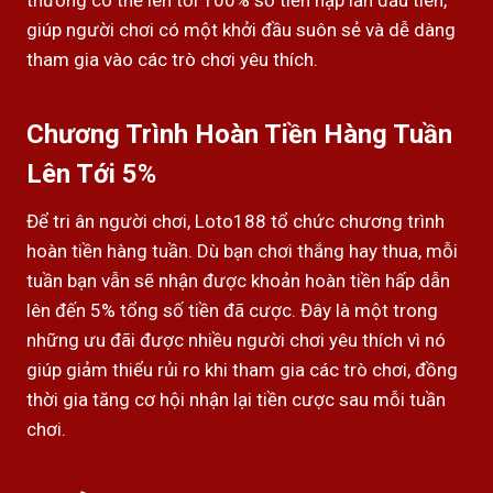
thưởng có thể lên tới 100% số tiền nạp lần đầu tiên,
giúp người chơi có một khởi đầu suôn sẻ và dễ dàng
tham gia vào các trò chơi yêu thích.
Chương Trình Hoàn Tiền Hàng Tuần
Lên Tới 5%
Để tri ân người chơi, Loto188 tổ chức chương trình
hoàn tiền hàng tuần. Dù bạn chơi thắng hay thua, mỗi
tuần bạn vẫn sẽ nhận được khoản hoàn tiền hấp dẫn
lên đến 5% tổng số tiền đã cược. Đây là một trong
những ưu đãi được nhiều người chơi yêu thích vì nó
giúp giảm thiểu rủi ro khi tham gia các trò chơi, đồng
thời gia tăng cơ hội nhận lại tiền cược sau mỗi tuần
chơi.