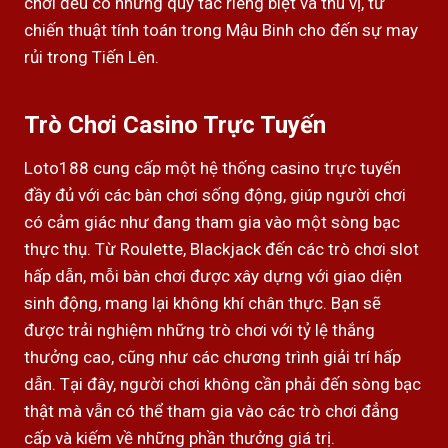
chơi đều có những quy tắc riêng biệt và thú vị, từ
chiến thuật tính toán trong Mậu Binh cho đến sự may
rủi trong Tiến Lên.
Trò Chơi Casino Trực Tuyến
Loto188 cung cấp một hệ thống casino trực tuyến
đầy đủ với các bàn chơi sống động, giúp người chơi
có cảm giác như đang tham gia vào một sòng bạc
thực thụ. Từ Roulette, Blackjack đến các trò chơi slot
hấp dẫn, mỗi bàn chơi được xây dựng với giao diện
sinh động, mang lại không khí chân thực. Bạn sẽ
được trải nghiệm những trò chơi với tỷ lệ thắng
thưởng cao, cũng như các chương trình giải trí hấp
dẫn. Tại đây, người chơi không cần phải đến sòng bạc
thật mà vẫn có thể tham gia vào các trò chơi đẳng
cấp và kiếm về những phần thưởng giá trị.