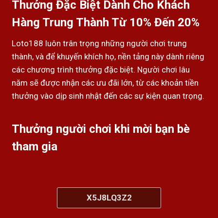
Thưởng Đặc Biệt Dành Cho Khách
Hàng Trung Thành Từ 10% Đến 20%
Loto188 luôn trân trọng những người chơi trung
thành, và để khuyến khích họ, nền tảng này dành riêng
các chương trình thưởng đặc biệt. Người chơi lâu
năm sẽ được nhận các ưu đãi lớn, từ các khoản tiền
thưởng vào dịp sinh nhật đến các sự kiện quan trọng.
Thưởng người chơi khi mời bạn bè
tham gia