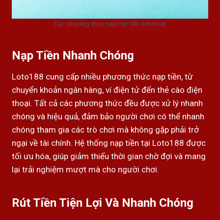
Các phương thức nạp/rút tiền linh hoạt
Nạp Tiền Nhanh Chóng
Loto188 cung cấp nhiều phương thức nạp tiền, từ
chuyển khoản ngân hàng, ví điện tử đến thẻ cào điện
thoại. Tất cả các phương thức đều được xử lý nhanh
chóng và hiệu quả, đảm bảo người chơi có thể nhanh
chóng tham gia các trò chơi mà không gặp phải trở
ngại về tài chính. Hệ thống nạp tiền tại Loto188 được
tối ưu hóa, giúp giảm thiểu thời gian chờ đợi và mang
lại trải nghiệm mượt mà cho người chơi.
Rút Tiền Tiện Lợi Và Nhanh Chóng