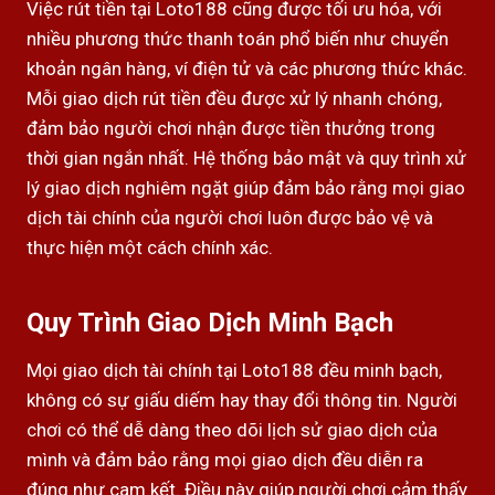
Việc rút tiền tại Loto188 cũng được tối ưu hóa, với
nhiều phương thức thanh toán phổ biến như chuyển
khoản ngân hàng, ví điện tử và các phương thức khác.
Mỗi giao dịch rút tiền đều được xử lý nhanh chóng,
đảm bảo người chơi nhận được tiền thưởng trong
thời gian ngắn nhất. Hệ thống bảo mật và quy trình xử
lý giao dịch nghiêm ngặt giúp đảm bảo rằng mọi giao
dịch tài chính của người chơi luôn được bảo vệ và
thực hiện một cách chính xác.
Quy Trình Giao Dịch Minh Bạch
Mọi giao dịch tài chính tại Loto188 đều minh bạch,
không có sự giấu diếm hay thay đổi thông tin. Người
chơi có thể dễ dàng theo dõi lịch sử giao dịch của
mình và đảm bảo rằng mọi giao dịch đều diễn ra
đúng như cam kết. Điều này giúp người chơi cảm thấy