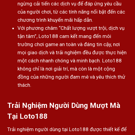
ngừng cải tiến các dịch vụ để đáp ứng yêu cầu
của người chơi, từ các tính năng nổi bật đến các
chương trình khuyến mãi hấp dẫn.
Với phương châm “Chất lượng vượt trội, dịch vụ
tận tâm”, Loto188 cam kết mang đến môi
trường chơi game an toàn và đáng tin cậy, nơi
mọi giao dịch và trải nghiệm đều được thực hiện
một cách nhanh chóng và minh bạch. Loto188
không chỉ là nơi giải trí, mà còn là một cộng
đồng của những người đam mê và yêu thích thử
thách.
Trải Nghiệm Người Dùng Mượt Mà
Tại Loto188
Trải nghiệm người dùng tại Loto188 được thiết kế để