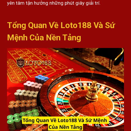
yên tâm tận hưởng những phút giây giải trí.
Tổng Quan Về Loto188 Và Sứ
Mệnh Của Nền Tảng