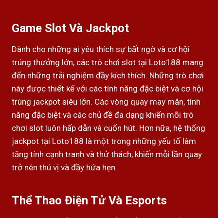
Game Slot Và Jackpot
Dành cho những ai yêu thích sự bất ngờ và cơ hội
trúng thưởng lớn, các trò chơi slot tại Loto188 mang
đến những trải nghiệm đầy kích thích. Những trò chơi
này được thiết kế với các tính năng đặc biệt và cơ hội
trúng jackpot siêu lớn. Các vòng quay may mắn, tính
năng đặc biệt và các chủ đề đa dạng khiến mỗi trò
chơi slot luôn hấp dẫn và cuốn hút. Hơn nữa, hệ thống
jackpot tại Loto188 là một trong những yếu tố làm
tăng tính cạnh tranh và thử thách, khiến mỗi lần quay
trở nên thú vị và đầy hứa hẹn.
Thể Thao Điện Tử Và Esports