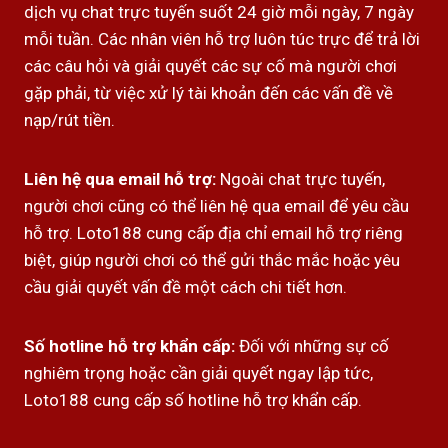
dịch vụ chat trực tuyến suốt 24 giờ mỗi ngày, 7 ngày
mỗi tuần. Các nhân viên hỗ trợ luôn túc trực để trả lời
các câu hỏi và giải quyết các sự cố mà người chơi
gặp phải, từ việc xử lý tài khoản đến các vấn đề về
nạp/rút tiền.
Liên hệ qua email hỗ trợ:
Ngoài chat trực tuyến,
người chơi cũng có thể liên hệ qua email để yêu cầu
hỗ trợ. Loto188 cung cấp địa chỉ email hỗ trợ riêng
biệt, giúp người chơi có thể gửi thắc mắc hoặc yêu
cầu giải quyết vấn đề một cách chi tiết hơn.
Số hotline hỗ trợ khẩn cấp:
Đối với những sự cố
nghiêm trọng hoặc cần giải quyết ngay lập tức,
Loto188 cung cấp số hotline hỗ trợ khẩn cấp.