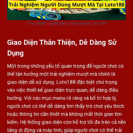
Trải nghiệm người dùng mượt mà tại Loto188
Giao Diện Thân Thiện, Dễ Dàng Sử
Dụng
Một trong những yếu tố quan trọng để người chơi có
thể tận hưởng một trải nghiệm mượt mà chính là
giao diện dễ sử dụng. Loto188 đặc biệt chú trọng
vào việc thiết kế giao diện trực quan, dễ dàng điều
hướng. Với các mục menu rõ ràng và bố trí hợp lý,
người chơi có thể dễ dàng tìm thấy trò chơi yêu thích
hoặc thông tin cần thiết mà không mất thời gian tìm
kiếm. Hệ thống giao diện còn hỗ trợ tối đa trên cả nền
tảng di động và máy tính, giúp người chơi có thể trải