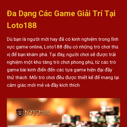
Đa Dạng Các Game Giải Trí Tại
Loto188
Dù bạn là người mới hay đã có kinh nghiệm trong lĩnh
vực game online, Loto188 đều có những trò chơi thú
vị để bạn khám phá. Tại đây, người chơi sẽ được trải
nghiệm một kho tàng trò chơi phong phú, từ các trò
game bài kinh điển đến các tựa game hiện đại đầy
thử thách. Mỗi trò chơi đều được thiết kế để mang lại
cảm giác mới mẻ và đầy kích thích.