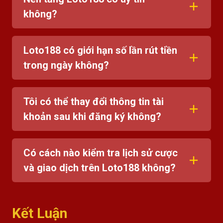
không?
Loto188 có giới hạn số lần rút tiền
trong ngày không?
Tôi có thể thay đổi thông tin tài
khoản sau khi đăng ký không?
Có cách nào kiểm tra lịch sử cược
và giao dịch trên Loto188 không?
Kết Luận