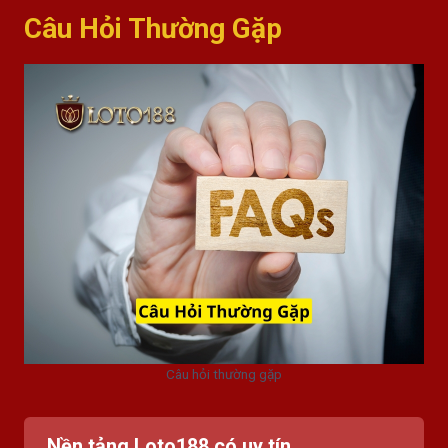
Câu Hỏi Thường Gặp
Câu hỏi thường gặp
Nền tảng Loto188 có uy tín