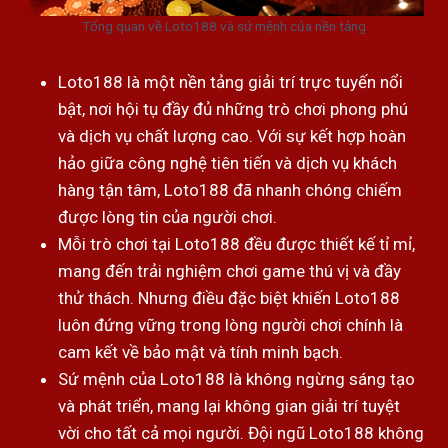
Tổng quan về Loto188 và sứ mệnh của nền tảng
Loto188 là một nền tảng giải trí trực tuyến nổi
bật, nơi hội tụ đầy đủ những trò chơi phong phú
và dịch vụ chất lượng cao. Với sự kết hợp hoàn
hảo giữa công nghệ tiên tiến và dịch vụ khách
hàng tận tâm, Loto188 đã nhanh chóng chiếm
được lòng tin của người chơi.
Mỗi trò chơi tại Loto188 đều được thiết kế tỉ mỉ,
mang đến trải nghiệm chơi game thú vị và đầy
thử thách. Nhưng điều đặc biệt khiến Loto188
luôn đứng vững trong lòng người chơi chính là
cam kết về bảo mật và tính minh bạch.
Sứ mệnh của Loto188 là không ngừng sáng tạo
và phát triển, mang lại không gian giải trí tuyệt
vời cho tất cả mọi người. Đội ngũ Loto188 không