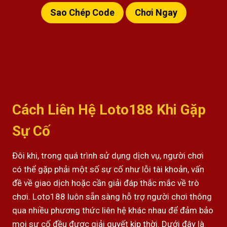
Sao Chép Code
Chơi Ngay
Cách Liên Hệ Loto188 Khi Gặp
Sự Cố
Đôi khi, trong quá trình sử dụng dịch vụ, người chơi
có thể gặp phải một số sự cố như lỗi tài khoản, vấn
đề về giao dịch hoặc cần giải đáp thắc mắc về trò
chơi. Loto188 luôn sẵn sàng hỗ trợ người chơi thông
qua nhiều phương thức liên hệ khác nhau để đảm bảo
mọi sự cố đều được giải quyết kịp thời. Dưới đây là