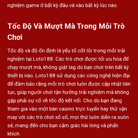
nghiệm game ở bất kỳ đâu và vào bất kỳ lúc nào.
Tốc Độ Và Mượt Mà Trong Mỗi Trò
Chơi
Tốc độ và độ ổn định là yếu tố cốt lõi trong mỗi trải
nghiệm tại Loto188. Các trò chơi được tối ưu hóa để
chạy mượt mà, không giật lag dù bạn chơi trên bất kỳ
thiết bị nào. Loto188 sử dụng các công nghệ hiện đại
để đảm bảo rằng mỗi trò chơi luôn được cập nhật liên
tục, giúp người chơi tận hưởng trải nghiệm mà không
gặp phải sự cố về tốc độ kết nối. Cho dù bạn đang
tham gia vào một bàn casino trực tuyến hay thử vận
may với các trò chơi xổ số, mọi thứ luôn diễn ra suôn
sẻ, mang đến cho bạn cảm giác hài lòng và phấn
khích.