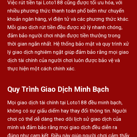
Việc rút tiền tại Loto188 cũng được tối ưu hóa, với
nhiều phương thức thanh toán phổ biến như chuyển
khoản ngân hàng, ví điện tử và các phương thức khác.
Mỗi giao dịch rút tiền đều được xử lý nhanh chóng,
đảm bảo người chơi nhận được tiền thưởng trong
thời gian ngắn nhất. Hệ thống bảo mật và quy trình xử
lý giao dịch nghiêm ngặt giúp đảm bảo rằng mọi giao
dịch tài chính của người chơi luôn được bảo vệ và
thực hiện một cách chính xác.
Quy Trình Giao Dịch Minh Bạch
Mọi giao dịch tài chính tại Loto188 đều minh bạch,
không có sự giấu diếm hay thay đổi thông tin. Người
chơi có thể dễ dàng theo dõi lịch sử giao dịch của
mình và đảm bảo rằng mọi giao dịch đều diễn ra
đúng như cam kết. Điều này giúp người chơi cảm thấy