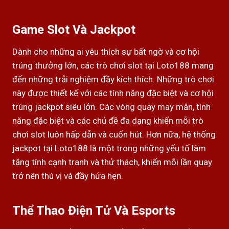
Game Slot Và Jackpot
Dành cho những ai yêu thích sự bất ngờ và cơ hội
trúng thưởng lớn, các trò chơi slot tại Loto188 mang
đến những trải nghiệm đầy kích thích. Những trò chơi
này được thiết kế với các tính năng đặc biệt và cơ hội
trúng jackpot siêu lớn. Các vòng quay may mắn, tính
năng đặc biệt và các chủ đề đa dạng khiến mỗi trò
chơi slot luôn hấp dẫn và cuốn hút. Hơn nữa, hệ thống
jackpot tại Loto188 là một trong những yếu tố làm
tăng tính cạnh tranh và thử thách, khiến mỗi lần quay
trở nên thú vị và đầy hứa hẹn.
Thể Thao Điện Tử Và Esports