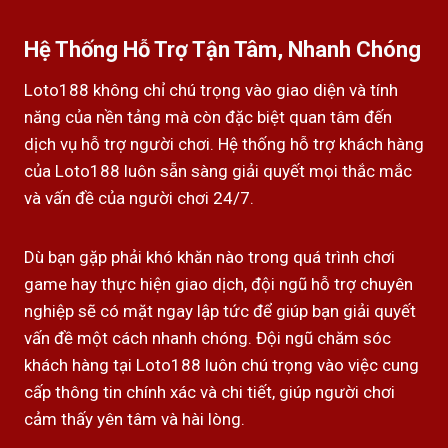
Hệ Thống Hỗ Trợ Tận Tâm, Nhanh Chóng
Loto188 không chỉ chú trọng vào giao diện và tính
năng của nền tảng mà còn đặc biệt quan tâm đến
dịch vụ hỗ trợ người chơi. Hệ thống hỗ trợ khách hàng
của Loto188 luôn sẵn sàng giải quyết mọi thắc mắc
và vấn đề của người chơi 24/7.
Dù bạn gặp phải khó khăn nào trong quá trình chơi
game hay thực hiện giao dịch, đội ngũ hỗ trợ chuyên
nghiệp sẽ có mặt ngay lập tức để giúp bạn giải quyết
vấn đề một cách nhanh chóng. Đội ngũ chăm sóc
khách hàng tại Loto188 luôn chú trọng vào việc cung
cấp thông tin chính xác và chi tiết, giúp người chơi
cảm thấy yên tâm và hài lòng.