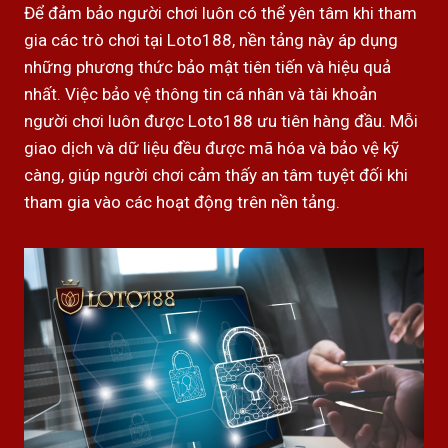
Để đảm bảo người chơi luôn có thể yên tâm khi tham
gia các trò chơi tại Loto188, nền tảng này áp dụng
những phương thức bảo mật tiên tiến và hiệu quả
nhất. Việc bảo vệ thông tin cá nhân và tài khoản
người chơi luôn được Loto188 ưu tiên hàng đầu. Mỗi
giao dịch và dữ liệu đều được mã hóa và bảo vệ kỹ
càng, giúp người chơi cảm thấy an tâm tuyệt đối khi
tham gia vào các hoạt động trên nền tảng.