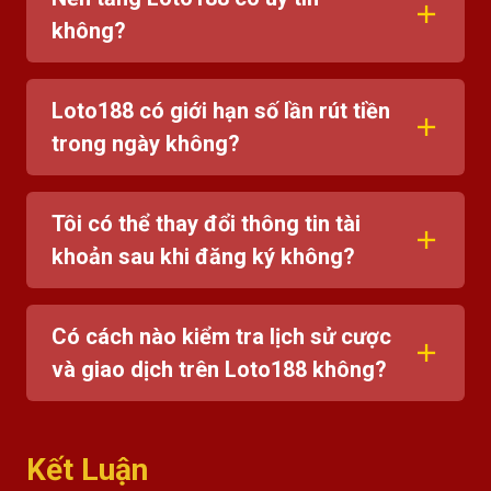
không?
Loto188 có giới hạn số lần rút tiền
trong ngày không?
Tôi có thể thay đổi thông tin tài
khoản sau khi đăng ký không?
Có cách nào kiểm tra lịch sử cược
và giao dịch trên Loto188 không?
Kết Luận