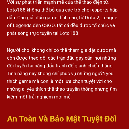
Với sự phát triển mạnh mẽ của thể thao điện tử,
Loto188 không thể bỏ qua các trò chơi esports hấp
dẫn. Các giải đấu game đỉnh cao, từ Dota 2, League
of Legends đến CSGO, tất cả đều được tổ chức và
phát sóng trực tuyến tại Loto188.
Người chơi không chỉ có thể tham gia đặt cược mà
còn được theo dõi các trận đấu gay cấn, nơi những
đội tuyển tài năng đấu tranh để giành chiến thắng.
Tính năng này không chỉ phục vụ những người yêu
thích game mà còn là một lựa chọn tuyệt vời cho
những ai yêu thích thể thao truyền thống nhưng tìm
kiếm một trải nghiệm mới mẻ.
An Toàn Và Bảo Mật Tuyệt Đối