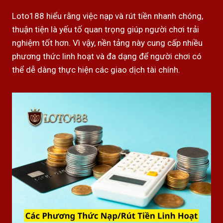
Loto188 hiểu rằng việc nạp và rút tiền nhanh chóng,
thuận tiện là yếu tố quan trọng giúp người chơi trải
nghiệm tốt hơn. Vì vậy, nền tảng này cung cấp nhiều
phương thức linh hoạt và đa dạng để người chơi có
thể dễ dàng thực hiện các giao dịch tài chính.