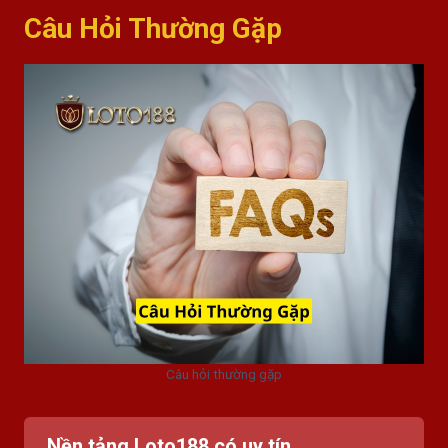
Câu Hỏi Thường Gặp
Câu hỏi thường gặp
Nền tảng Loto188 có uy tín