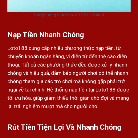
Các phương thức nạp/rút tiền linh hoạt
Nạp Tiền Nhanh Chóng
Loto188 cung cấp nhiều phương thức nạp tiền, từ
chuyển khoản ngân hàng, ví điện tử đến thẻ cào điện
thoại. Tất cả các phương thức đều được xử lý nhanh
chóng và hiệu quả, đảm bảo người chơi có thể nhanh
chóng tham gia các trò chơi mà không gặp phải trở
ngại về tài chính. Hệ thống nạp tiền tại Loto188 được
tối ưu hóa, giúp giảm thiểu thời gian chờ đợi và mang
lại trải nghiệm mượt mà cho người chơi.
Rút Tiền Tiện Lợi Và Nhanh Chóng