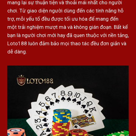
mang lại sự thuận tiện và thoải mái nhất cho người
chơi. Từ giao diện người dùng đến các tính năng hỗ
trợ, mỗi yếu tố đều được tối ưu hóa để mang đến
một trải nghiệm mượt mà và không gián đoạn. Bất kể
bạn là người chơi mới hay đã quen thuộc với nền tảng,
Loto188 luôn đảm bảo mọi thao tác đều đơn giản và
dễ dàng.