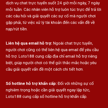
dịch vụ chat trực tuyến suốt 24 giờ mỗi ngày, 7 ngày
mỗi tuần. Các nhân viên hỗ trợ luôn túc trực để trả lời
các câu hỏi và giải quyết các sự cố mà người chơi
gặp phải, từ việc xử lý tài khoản đến các vấn đề về
nạp/rút tiền.
Liên hệ qua email hỗ trợ:
Ngoài chat trực tuyến,
người chơi cũng có thể liên hệ qua email để yêu cầu
hỗ trợ. Loto188 cung cấp địa chỉ email hỗ trợ riêng
biệt, giúp người chơi có thể gửi thắc mắc hoặc yêu
cầu giải quyết vấn đề một cách chi tiết hơn.
Số hotline hỗ trợ khẩn cấp:
Đối với những sự cố
nghiêm trọng hoặc cần giải quyết ngay lập tức,
Loto188 cung cấp số hotline hỗ trợ khẩn cấp.