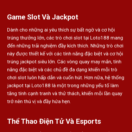
Game Slot Và Jackpot
Dành cho những ai yêu thích sự bất ngờ và cơ hội
trúng thưởng lớn, các trò chơi slot tại Loto188 mang
đến những trải nghiệm đầy kích thích. Những trò chơi
này được thiết kế với các tính năng đặc biệt và cơ hội
trúng jackpot siêu lớn. Các vòng quay may mắn, tính
năng đặc biệt và các chủ đề đa dạng khiến mỗi trò
chơi slot luôn hấp dẫn và cuốn hút. Hơn nữa, hệ thống
jackpot tại Loto188 là một trong những yếu tố làm
tăng tính cạnh tranh và thử thách, khiến mỗi lần quay
trở nên thú vị và đầy hứa hẹn.
Thể Thao Điện Tử Và Esports