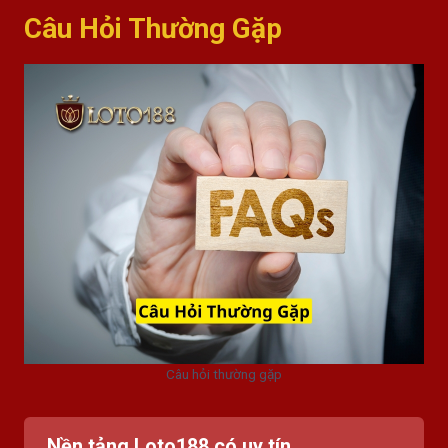
Câu Hỏi Thường Gặp
Câu hỏi thường gặp
Nền tảng Loto188 có uy tín