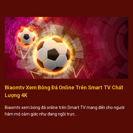
Biaomtv Xem Bóng Đá Online Trên Smart TV Chất
Lượng 4K
Biaomtv xem bóng đá online trên Smart TV mang đến cho người
hâm mộ cảm giác như đang ngồi trực…