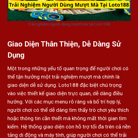
Trải nghiệm người dùng mượt mà tại Loto188
Giao Diện Thân Thiện, Dễ Dàng Sử
Dụng
Một trong những yếu tố quan trọng để người chơi có
thể tận hưởng một trải nghiệm mượt mà chính là
giao diện dễ sử dụng. Loto188 đặc biệt chú trọng
vào việc thiết kế giao diện trực quan, dễ dàng điều
hướng. Với các mục menu rõ ràng và bố trí hợp lý,
người chơi có thể dễ dàng tìm thấy trò chơi yêu thích
hoặc thông tin cần thiết mà không mất thời gian tìm
kiếm. Hệ thống giao diện còn hỗ trợ tối đa trên cả nền
tảng di động và máy tính, giúp người chơi có thể trải