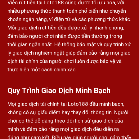
Việc rút tiền tại Loto188 cũng được tối ưu hóa, với
nhiều phương thức thanh toán phổ biến như chuyển
khoản ngân hàng, ví điện tử và các phương thức khác.
Mỗi giao dịch rút tiền đều được xử lý nhanh chóng,
đảm bảo người chơi nhận được tiền thưởng trong
thời gian ngắn nhất. Hệ thống bảo mật và quy trình xử
lý giao dịch nghiêm ngặt giúp đảm bảo rằng mọi giao
dịch tài chính của người chơi luôn được bảo vệ và
thực hiện một cách chính xác.
Quy Trình Giao Dịch Minh Bạch
Mọi giao dịch tài chính tại Loto188 đều minh bạch,
không có sự giấu diếm hay thay đổi thông tin. Người
chơi có thể dễ dàng theo dõi lịch sử giao dịch của
mình và đảm bảo rằng mọi giao dịch đều diễn ra
đúng như cam kết. Điều này giúp người chơi cảm thấy