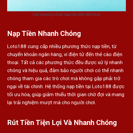
Các phương thức nạp/rút tiền linh hoạt
Nạp Tiền Nhanh Chóng
Loto188 cung cấp nhiều phương thức nạp tiền, từ
chuyển khoản ngân hàng, ví điện tử đến thẻ cào điện
thoại. Tất cả các phương thức đều được xử lý nhanh
chóng và hiệu quả, đảm bảo người chơi có thể nhanh
chóng tham gia các trò chơi mà không gặp phải trở
ngại về tài chính. Hệ thống nạp tiền tại Loto188 được
tối ưu hóa, giúp giảm thiểu thời gian chờ đợi và mang
lại trải nghiệm mượt mà cho người chơi.
Rút Tiền Tiện Lợi Và Nhanh Chóng