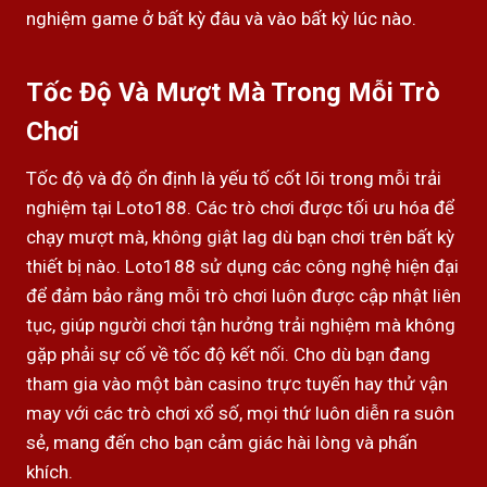
nghiệm game ở bất kỳ đâu và vào bất kỳ lúc nào.
Tốc Độ Và Mượt Mà Trong Mỗi Trò
Chơi
Tốc độ và độ ổn định là yếu tố cốt lõi trong mỗi trải
nghiệm tại Loto188. Các trò chơi được tối ưu hóa để
chạy mượt mà, không giật lag dù bạn chơi trên bất kỳ
thiết bị nào. Loto188 sử dụng các công nghệ hiện đại
để đảm bảo rằng mỗi trò chơi luôn được cập nhật liên
tục, giúp người chơi tận hưởng trải nghiệm mà không
gặp phải sự cố về tốc độ kết nối. Cho dù bạn đang
tham gia vào một bàn casino trực tuyến hay thử vận
may với các trò chơi xổ số, mọi thứ luôn diễn ra suôn
sẻ, mang đến cho bạn cảm giác hài lòng và phấn
khích.