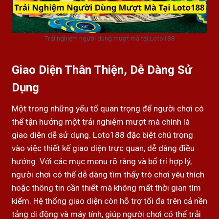
Trải nghiệm người dùng mượt mà tại Loto188
Giao Diện Thân Thiện, Dễ Dàng Sử
Dụng
Một trong những yếu tố quan trọng để người chơi có
thể tận hưởng một trải nghiệm mượt mà chính là
giao diện dễ sử dụng. Loto188 đặc biệt chú trọng
vào việc thiết kế giao diện trực quan, dễ dàng điều
hướng. Với các mục menu rõ ràng và bố trí hợp lý,
người chơi có thể dễ dàng tìm thấy trò chơi yêu thích
hoặc thông tin cần thiết mà không mất thời gian tìm
kiếm. Hệ thống giao diện còn hỗ trợ tối đa trên cả nền
tảng di động và máy tính, giúp người chơi có thể trải