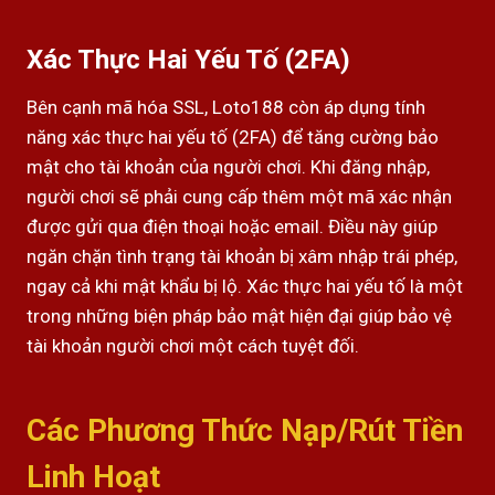
Xác Thực Hai Yếu Tố (2FA)
Bên cạnh mã hóa SSL, Loto188 còn áp dụng tính
năng xác thực hai yếu tố (2FA) để tăng cường bảo
mật cho tài khoản của người chơi. Khi đăng nhập,
người chơi sẽ phải cung cấp thêm một mã xác nhận
được gửi qua điện thoại hoặc email. Điều này giúp
ngăn chặn tình trạng tài khoản bị xâm nhập trái phép,
ngay cả khi mật khẩu bị lộ. Xác thực hai yếu tố là một
trong những biện pháp bảo mật hiện đại giúp bảo vệ
tài khoản người chơi một cách tuyệt đối.
Các Phương Thức Nạp/Rút Tiền
Linh Hoạt