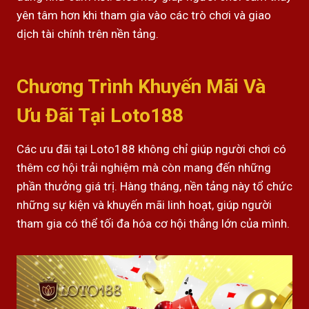
yên tâm hơn khi tham gia vào các trò chơi và giao
dịch tài chính trên nền tảng.
Chương Trình Khuyến Mãi Và
Ưu Đãi Tại Loto188
Các ưu đãi tại Loto188 không chỉ giúp người chơi có
thêm cơ hội trải nghiệm mà còn mang đến những
phần thưởng giá trị. Hàng tháng, nền tảng này tổ chức
những sự kiện và khuyến mãi linh hoạt, giúp người
tham gia có thể tối đa hóa cơ hội thắng lớn của mình.