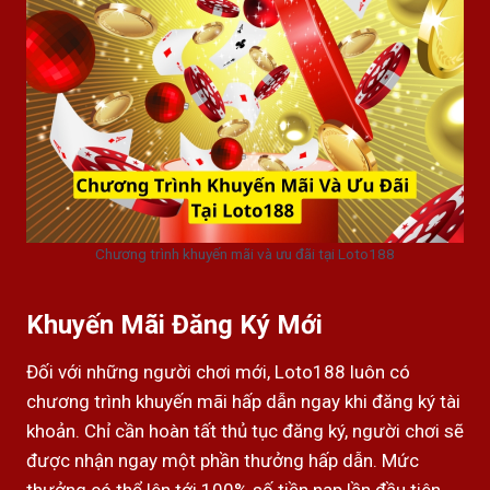
Chương trình khuyến mãi và ưu đãi tại Loto188
Khuyến Mãi Đăng Ký Mới
Đối với những người chơi mới, Loto188 luôn có
chương trình khuyến mãi hấp dẫn ngay khi đăng ký tài
khoản. Chỉ cần hoàn tất thủ tục đăng ký, người chơi sẽ
được nhận ngay một phần thưởng hấp dẫn. Mức