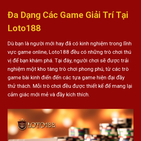
Đa Dạng Các Game Giải Trí Tại
Loto188
Dù bạn là người mới hay đã có kinh nghiệm trong lĩnh
vực game online, Loto188 đều có những trò chơi thú
vị để bạn khám phá. Tại đây, người chơi sẽ được trải
nghiệm một kho tàng trò chơi phong phú, từ các trò
game bài kinh điển đến các tựa game hiện đại đầy
thử thách. Mỗi trò chơi đều được thiết kế để mang lại
cảm giác mới mẻ và đầy kích thích.