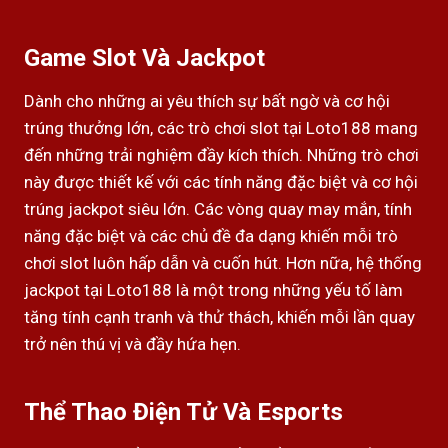
Game Slot Và Jackpot
Dành cho những ai yêu thích sự bất ngờ và cơ hội
trúng thưởng lớn, các trò chơi slot tại Loto188 mang
đến những trải nghiệm đầy kích thích. Những trò chơi
này được thiết kế với các tính năng đặc biệt và cơ hội
trúng jackpot siêu lớn. Các vòng quay may mắn, tính
năng đặc biệt và các chủ đề đa dạng khiến mỗi trò
chơi slot luôn hấp dẫn và cuốn hút. Hơn nữa, hệ thống
jackpot tại Loto188 là một trong những yếu tố làm
tăng tính cạnh tranh và thử thách, khiến mỗi lần quay
trở nên thú vị và đầy hứa hẹn.
Thể Thao Điện Tử Và Esports