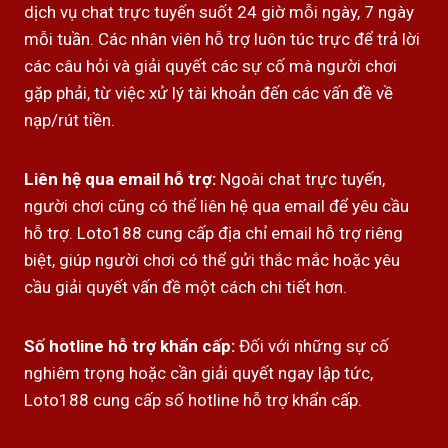
dịch vụ chat trực tuyến suốt 24 giờ mỗi ngày, 7 ngày
mỗi tuần. Các nhân viên hỗ trợ luôn túc trực để trả lời
các câu hỏi và giải quyết các sự cố mà người chơi
gặp phải, từ việc xử lý tài khoản đến các vấn đề về
nạp/rút tiền.
Liên hệ qua email hỗ trợ:
Ngoài chat trực tuyến,
người chơi cũng có thể liên hệ qua email để yêu cầu
hỗ trợ. Loto188 cung cấp địa chỉ email hỗ trợ riêng
biệt, giúp người chơi có thể gửi thắc mắc hoặc yêu
cầu giải quyết vấn đề một cách chi tiết hơn.
Số hotline hỗ trợ khẩn cấp:
Đối với những sự cố
nghiêm trọng hoặc cần giải quyết ngay lập tức,
Loto188 cung cấp số hotline hỗ trợ khẩn cấp.