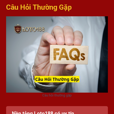
Câu Hỏi Thường Gặp
Câu hỏi thường gặp
Nền tảng Loto188 có uy tín