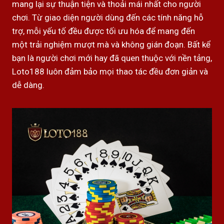
mang lại sự thuận tiện và thoải mái nhất cho người
chơi. Từ giao diện người dùng đến các tính năng hỗ
trợ, mỗi yếu tố đều được tối ưu hóa để mang đến
một trải nghiệm mượt mà và không gián đoạn. Bất kể
bạn là người chơi mới hay đã quen thuộc với nền tảng,
Loto188 luôn đảm bảo mọi thao tác đều đơn giản và
dễ dàng.