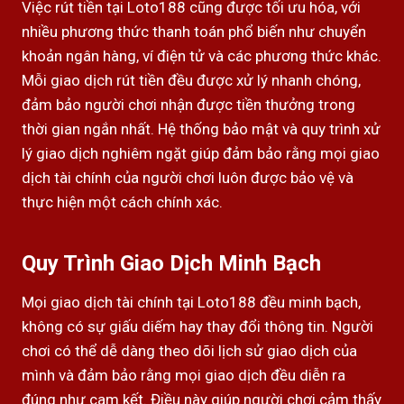
Việc rút tiền tại Loto188 cũng được tối ưu hóa, với
nhiều phương thức thanh toán phổ biến như chuyển
khoản ngân hàng, ví điện tử và các phương thức khác.
Mỗi giao dịch rút tiền đều được xử lý nhanh chóng,
đảm bảo người chơi nhận được tiền thưởng trong
thời gian ngắn nhất. Hệ thống bảo mật và quy trình xử
lý giao dịch nghiêm ngặt giúp đảm bảo rằng mọi giao
dịch tài chính của người chơi luôn được bảo vệ và
thực hiện một cách chính xác.
Quy Trình Giao Dịch Minh Bạch
Mọi giao dịch tài chính tại Loto188 đều minh bạch,
không có sự giấu diếm hay thay đổi thông tin. Người
chơi có thể dễ dàng theo dõi lịch sử giao dịch của
mình và đảm bảo rằng mọi giao dịch đều diễn ra
đúng như cam kết. Điều này giúp người chơi cảm thấy