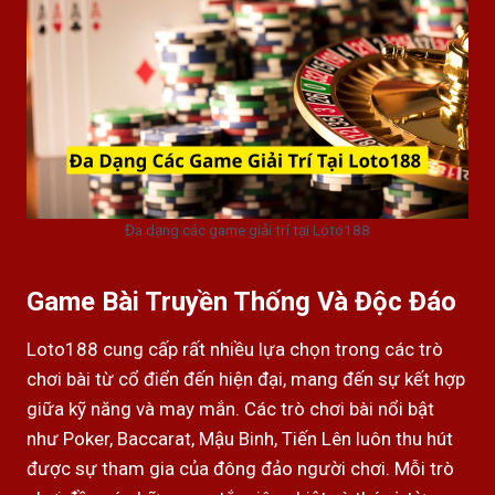
Đa dạng các game giải trí tại Loto188
Game Bài Truyền Thống Và Độc Đáo
Loto188 cung cấp rất nhiều lựa chọn trong các trò
chơi bài từ cổ điển đến hiện đại, mang đến sự kết hợp
giữa kỹ năng và may mắn. Các trò chơi bài nổi bật
như Poker, Baccarat, Mậu Binh, Tiến Lên luôn thu hút
được sự tham gia của đông đảo người chơi. Mỗi trò