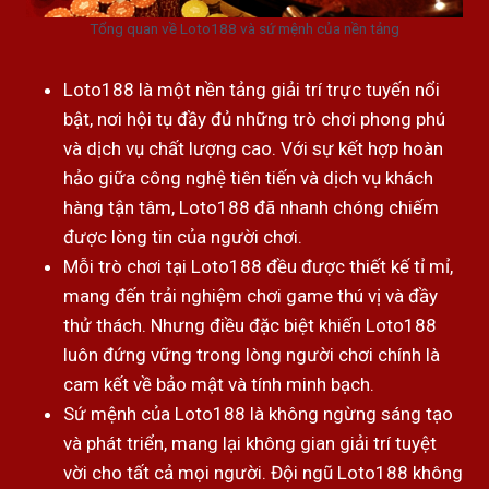
Tổng quan về Loto188 và sứ mệnh của nền tảng
Loto188 là một nền tảng giải trí trực tuyến nổi
bật, nơi hội tụ đầy đủ những trò chơi phong phú
và dịch vụ chất lượng cao. Với sự kết hợp hoàn
hảo giữa công nghệ tiên tiến và dịch vụ khách
hàng tận tâm, Loto188 đã nhanh chóng chiếm
được lòng tin của người chơi.
Mỗi trò chơi tại Loto188 đều được thiết kế tỉ mỉ,
mang đến trải nghiệm chơi game thú vị và đầy
thử thách. Nhưng điều đặc biệt khiến Loto188
luôn đứng vững trong lòng người chơi chính là
cam kết về bảo mật và tính minh bạch.
Sứ mệnh của Loto188 là không ngừng sáng tạo
và phát triển, mang lại không gian giải trí tuyệt
vời cho tất cả mọi người. Đội ngũ Loto188 không