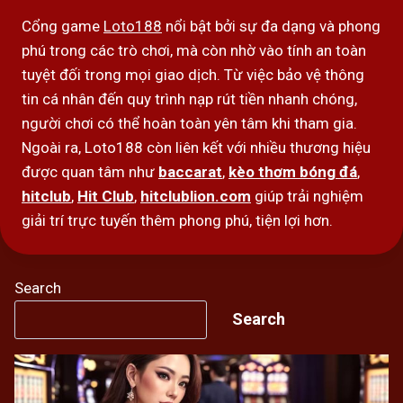
Cổng game
Loto188
nổi bật bởi sự đa dạng và phong
phú trong các trò chơi, mà còn nhờ vào tính an toàn
tuyệt đối trong mọi giao dịch. Từ việc bảo vệ thông
tin cá nhân đến quy trình nạp rút tiền nhanh chóng,
người chơi có thể hoàn toàn yên tâm khi tham gia.
Ngoài ra, Loto188 còn liên kết với nhiều thương hiệu
được quan tâm như
baccarat
,
kèo thơm bóng đá
,
hitclub
,
Hit Club
,
hitclublion.com
giúp trải nghiệm
giải trí trực tuyến thêm phong phú, tiện lợi hơn.
Search
Search