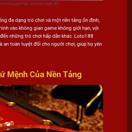
í không giới hạn, an toàn tuyệt đối
hống đa dạng trò chơi và một nền tảng ổn định,
mình vào không gian game không giới hạn, với
o đến những trò chơi hấp dẫn khác. Loto188
 an toàn tuyệt đối cho người chơi, giúp họ yên
Sứ Mệnh Của Nền Tảng