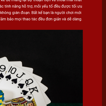
c tính năng hỗ trợ, mỗi yếu tố đều được tối ưu
hông gián đoạn. Bất kể bạn là người chơi mới
đảm bảo mọi thao tác đều đơn giản và dễ dàng.