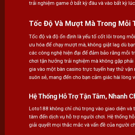
trải nghiệm game ở bất kỳ đâu và vào bất kỳ lúc
Tốc Độ Và Mượt Mà Trong Mỗi T
Tốc độ và độ ổn định là yếu tố cốt lõi trong mỗ
ưu hóa để chạy mượt mà, không giật lag dù bạn 
các công nghệ hiện đại để đảm bảo rằng mỗi trò
chơi tận hưởng trải nghiệm mà không gặp phải 
gia vào một bàn casino trực tuyến hay thử vận m
suôn sẻ, mang đến cho bạn cảm giác hài lòng v
Hệ Thống Hỗ Trợ Tận Tâm, Nhanh 
Loto188 không chỉ chú trọng vào giao diện và 
tâm đến dịch vụ hỗ trợ người chơi. Hệ thống h
giải quyết mọi thắc mắc và vấn đề của người c