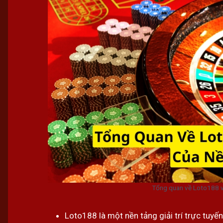
Tổng quan về Loto188 v
Loto188 là một nền tảng giải trí trực tuyến