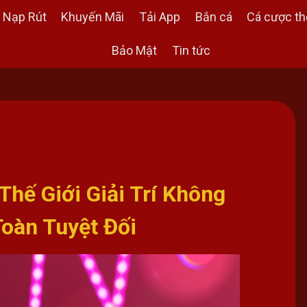
Nạp Rút
Khuyến Mãi
Tải App
Bắn cá
Cá cược th
Bảo Mật
Tin tức
hế Giới Giải Trí Không
Toàn Tuyệt Đối