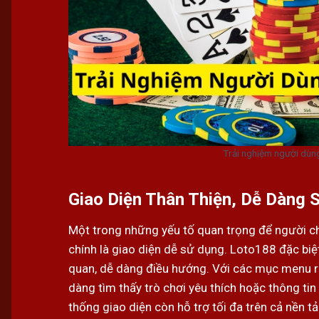
Trải nghiệm người dùn
Giao Diện Thân Thiện, Dễ Dàng 
Một trong những yếu tố quan trọng để người c
chính là giao diện dễ sử dụng. Loto188 đặc biệt
quan, dễ dàng điều hướng. Với các mục menu rõ 
dàng tìm thấy trò chơi yêu thích hoặc thông tin
thống giao diện còn hỗ trợ tối đa trên cả nền t