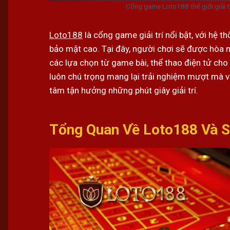
Cổng game Loto188 thế giới giải tr
Loto188
là cổng game giải trí nổi bật, với hệ t
bảo mật cao. Tại đây, người chơi sẽ được hòa 
các lựa chọn từ game bài, thể thao điện tử ch
luôn chú trọng mang lại trải nghiệm mượt mà và
tâm tận hưởng những phút giây giải trí.
Tổng Quan Về Loto188 Và 