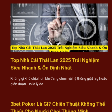
Top Nhà Cái Thái Lan 2025 Trải Nghiệm
Siêu Nhanh & Ổn Định Nhất
Không gì khó chịu hơn khi đang chơi mà hệ thống giật lag hoặc
gián đoạn. Đó là lý do…
3bet Poker Là Gì? Chiến Thuật Không Thể
Thiếu Cho Người Chơi Thông Minh