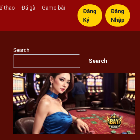
ể thao
Đá gà
Game bài
Đăng
Đăng
Ký
Nhập
Search
Search