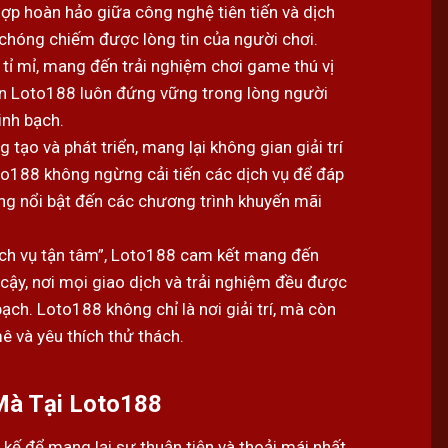
hợp hoàn hảo giữa công nghệ tiên tiến và dịch
chóng chiếm được lòng tin của người chơi.
 tỉ mỉ, mang đến trải nghiệm chơi game thú vị
iến Loto188 luôn đứng vững trong lòng người
inh bạch.
ạo và phát triển, mang lại không gian giải trí
oto188 không ngừng cải tiến các dịch vụ để đáp
ăng nổi bật đến các chương trình khuyến mãi
ịch vụ tận tâm”, Loto188 cam kết mang đến
cậy, nơi mọi giao dịch và trải nghiệm đều được
ch. Loto188 không chỉ là nơi giải trí, mà còn
 và yêu thích thử thách.
Mà Tại Loto188
kế để mang lại sự thuận tiện và thoải mái nhất