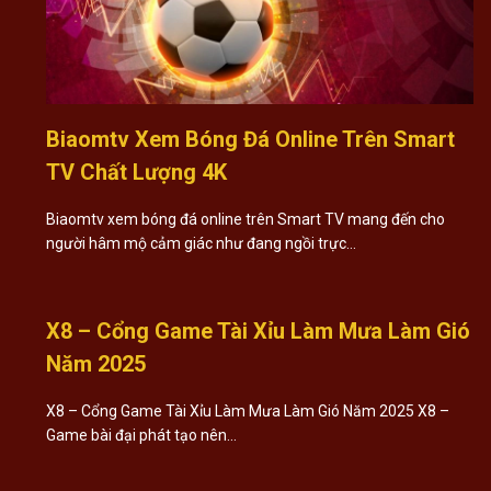
Biaomtv Xem Bóng Đá Online Trên Smart
TV Chất Lượng 4K
Biaomtv xem bóng đá online trên Smart TV mang đến cho
người hâm mộ cảm giác như đang ngồi trực…
X8 – Cổng Game Tài Xỉu Làm Mưa Làm Gió
Năm 2025
X8 – Cổng Game Tài Xỉu Làm Mưa Làm Gió Năm 2025 X8 –
Game bài đại phát tạo nên…