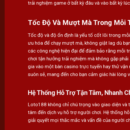
trải nghiệm game ở bất kỳ đâu và vào bất kỳ lúc
Tốc Độ Và Mượt Mà Trong Mỗi T
Tốc độ và độ ổn định là yếu tố cốt lõi trong mỗ
ưu hóa để chạy mượt mà, không giật lag dù bạn 
các công nghệ hiện đại để đảm bảo rằng mỗi trò
chơi tận hưởng trải nghiệm mà không gặp phải 
gia vào một bàn casino trực tuyến hay thử vận m
suôn sẻ, mang đến cho bạn cảm giác hài lòng v
Hệ Thống Hỗ Trợ Tận Tâm, Nhanh 
Loto188 không chỉ chú trọng vào giao diện và 
tâm đến dịch vụ hỗ trợ người chơi. Hệ thống h
giải quyết mọi thắc mắc và vấn đề của người c