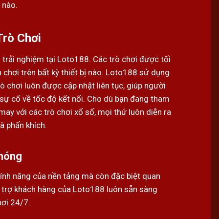
 nào.
rò Chơi
i trải nghiệm tại Loto188. Các trò chơi được tối
chơi trên bất kỳ thiết bị nào. Loto188 sử dụng
 chơi luôn được cập nhật liên tục, giúp người
sự cố về tốc độ kết nối. Cho dù bạn đang tham
ay với các trò chơi xổ số, mọi thứ luôn diễn ra
à phấn khích.
Chóng
tính năng của nền tảng mà còn đặc biệt quan
ỗ trợ khách hàng của Loto188 luôn sẵn sàng
hơi 24/7.