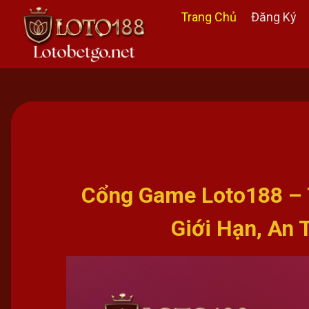
Skip
Trang Chủ
Đăng Ký
to
content
Cổng Game Loto188 – T
Giới Hạn, An 