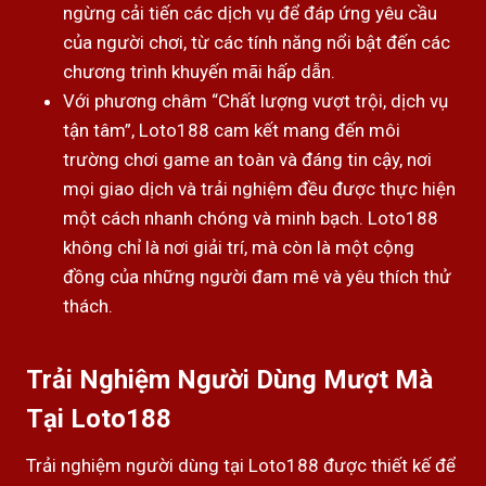
ngừng cải tiến các dịch vụ để đáp ứng yêu cầu
của người chơi, từ các tính năng nổi bật đến các
chương trình khuyến mãi hấp dẫn.
Với phương châm “Chất lượng vượt trội, dịch vụ
tận tâm”, Loto188 cam kết mang đến môi
trường chơi game an toàn và đáng tin cậy, nơi
mọi giao dịch và trải nghiệm đều được thực hiện
một cách nhanh chóng và minh bạch. Loto188
không chỉ là nơi giải trí, mà còn là một cộng
đồng của những người đam mê và yêu thích thử
thách.
Trải Nghiệm Người Dùng Mượt Mà
Tại Loto188
Trải nghiệm người dùng tại Loto188 được thiết kế để