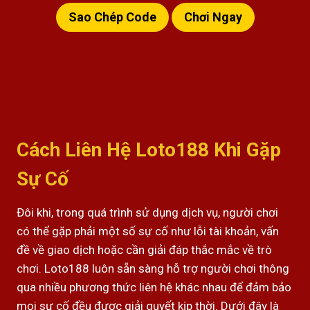
Sao Chép Code
Chơi Ngay
Cách Liên Hệ Loto188 Khi Gặp
Sự Cố
Đôi khi, trong quá trình sử dụng dịch vụ, người chơi
có thể gặp phải một số sự cố như lỗi tài khoản, vấn
đề về giao dịch hoặc cần giải đáp thắc mắc về trò
chơi. Loto188 luôn sẵn sàng hỗ trợ người chơi thông
qua nhiều phương thức liên hệ khác nhau để đảm bảo
mọi sự cố đều được giải quyết kịp thời. Dưới đây là