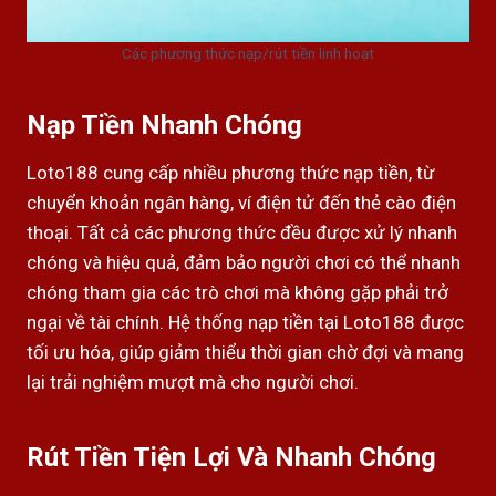
Các phương thức nạp/rút tiền linh hoạt
Nạp Tiền Nhanh Chóng
Loto188 cung cấp nhiều phương thức nạp tiền, từ
chuyển khoản ngân hàng, ví điện tử đến thẻ cào điện
thoại. Tất cả các phương thức đều được xử lý nhanh
chóng và hiệu quả, đảm bảo người chơi có thể nhanh
chóng tham gia các trò chơi mà không gặp phải trở
ngại về tài chính. Hệ thống nạp tiền tại Loto188 được
tối ưu hóa, giúp giảm thiểu thời gian chờ đợi và mang
lại trải nghiệm mượt mà cho người chơi.
Rút Tiền Tiện Lợi Và Nhanh Chóng