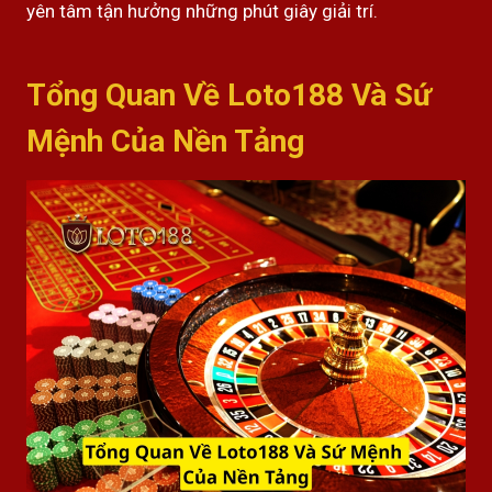
yên tâm tận hưởng những phút giây giải trí.
Tổng Quan Về Loto188 Và Sứ
Mệnh Của Nền Tảng