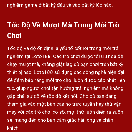
nghiệm game ở bất kỳ đâu và vào bất kỳ lúc nào.
Tốc Độ Và Mượt Mà Trong Mỗi Trò
Chơi
Tốc độ và độ ổn định là yếu tố cốt lõi trong mỗi trải
nghiệm tại Loto188. Các trò chơi được tối ưu hóa để
chạy mượt mà, không giật lag dù bạn chơi trên bất kỳ
thiết bị nào. Loto188 sử dụng các công nghệ hiện đại
để đảm bảo rằng mỗi trò chơi luôn được cập nhật liên
tục, giúp người chơi tận hưởng trải nghiệm mà không
gặp phải sự cố về tốc độ kết nối. Cho dù bạn đang
tham gia vào một bàn casino trực tuyến hay thử vận
may với các trò chơi xổ số, mọi thứ luôn diễn ra suôn
sẻ, mang đến cho bạn cảm giác hài lòng và phấn
khích.