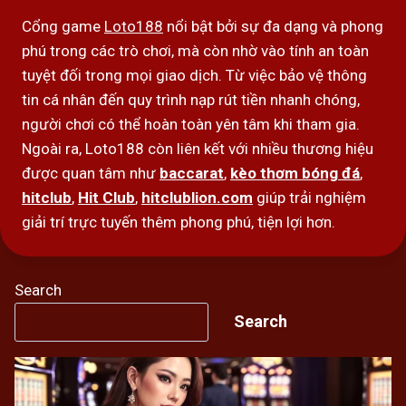
Cổng game
Loto188
nổi bật bởi sự đa dạng và phong
phú trong các trò chơi, mà còn nhờ vào tính an toàn
tuyệt đối trong mọi giao dịch. Từ việc bảo vệ thông
tin cá nhân đến quy trình nạp rút tiền nhanh chóng,
người chơi có thể hoàn toàn yên tâm khi tham gia.
Ngoài ra, Loto188 còn liên kết với nhiều thương hiệu
được quan tâm như
baccarat
,
kèo thơm bóng đá
,
hitclub
,
Hit Club
,
hitclublion.com
giúp trải nghiệm
giải trí trực tuyến thêm phong phú, tiện lợi hơn.
Search
Search