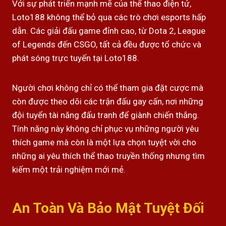
Với sự phát triển mạnh mẽ của thể thao điện tử,
Loto188 không thể bỏ qua các trò chơi esports hấp
dẫn. Các giải đấu game đỉnh cao, từ Dota 2, League
of Legends đến CSGO, tất cả đều được tổ chức và
phát sóng trực tuyến tại Loto188.
Người chơi không chỉ có thể tham gia đặt cược mà
còn được theo dõi các trận đấu gay cấn, nơi những
đội tuyển tài năng đấu tranh để giành chiến thắng.
Tính năng này không chỉ phục vụ những người yêu
thích game mà còn là một lựa chọn tuyệt vời cho
những ai yêu thích thể thao truyền thống nhưng tìm
kiếm một trải nghiệm mới mẻ.
An Toàn Và Bảo Mật Tuyệt Đối