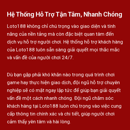
Hệ Thống Hỗ Trợ Tận Tâm, Nhanh Chóng
Loto188 không chỉ chú trọng vào giao diện và tính
năng của nền tảng mà còn đặc biệt quan tâm đến
dịch vụ hỗ trợ người chơi. Hệ thống hỗ trợ khách hàng
của Loto188 luôn sẵn sàng giải quyết mọi thắc mắc
và vấn đề của người chơi 24/7.
Dù bạn gặp phải khó khăn nào trong quá trình chơi
game hay thực hiện giao dịch, đội ngũ hỗ trợ chuyên
nghiệp sẽ có mặt ngay lập tức để giúp bạn giải quyết
vấn đề một cách nhanh chóng. Đội ngũ chăm sóc
khách hàng tại Loto188 luôn chú trọng vào việc cung
cấp thông tin chính xác và chi tiết, giúp người chơi
cảm thấy yên tâm và hài lòng.