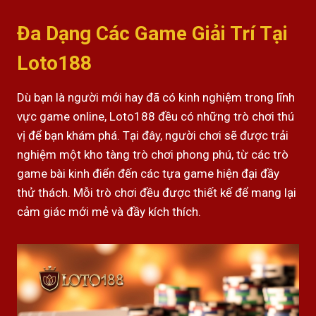
Đa Dạng Các Game Giải Trí Tại
Loto188
Dù bạn là người mới hay đã có kinh nghiệm trong lĩnh
vực game online, Loto188 đều có những trò chơi thú
vị để bạn khám phá. Tại đây, người chơi sẽ được trải
nghiệm một kho tàng trò chơi phong phú, từ các trò
game bài kinh điển đến các tựa game hiện đại đầy
thử thách. Mỗi trò chơi đều được thiết kế để mang lại
cảm giác mới mẻ và đầy kích thích.