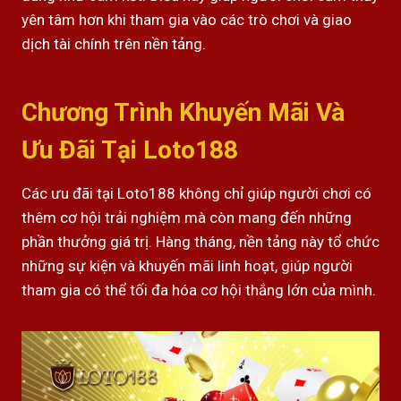
yên tâm hơn khi tham gia vào các trò chơi và giao
dịch tài chính trên nền tảng.
Chương Trình Khuyến Mãi Và
Ưu Đãi Tại Loto188
Các ưu đãi tại Loto188 không chỉ giúp người chơi có
thêm cơ hội trải nghiệm mà còn mang đến những
phần thưởng giá trị. Hàng tháng, nền tảng này tổ chức
những sự kiện và khuyến mãi linh hoạt, giúp người
tham gia có thể tối đa hóa cơ hội thắng lớn của mình.