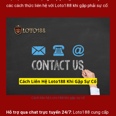
các cách thức liên hệ với Loto188 khi gặp phải sự cố:
Cách liên hệ Loto188 khi gặp sự cố
Hỗ trợ qua chat trực tuyến 24/7:
Loto188 cung cấp