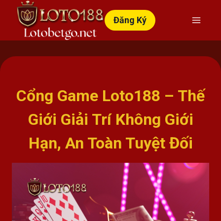
Skip
to
Đăng Ký
content
Cổng Game Loto188 – Thế
Giới Giải Trí Không Giới
Hạn, An Toàn Tuyệt Đối