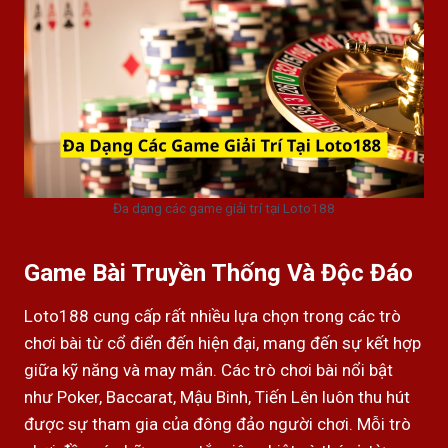
Đa dạng các game giải trí tại Loto188
Game Bài Truyền Thống Và Độc Đáo
Loto188 cung cấp rất nhiều lựa chọn trong các trò
chơi bài từ cổ điển đến hiện đại, mang đến sự kết hợp
giữa kỹ năng và may mắn. Các trò chơi bài nổi bật
như Poker, Baccarat, Mậu Binh, Tiến Lên luôn thu hút
được sự tham gia của đông đảo người chơi. Mỗi trò