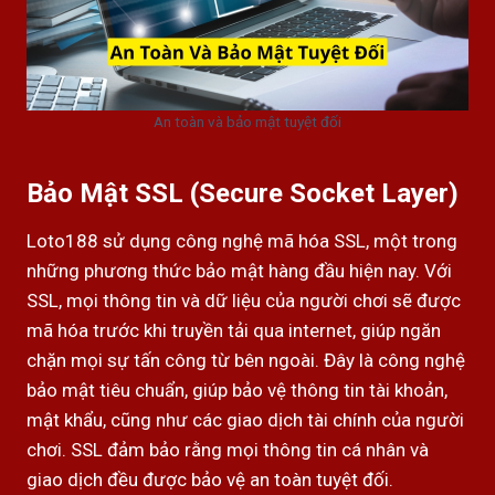
An toàn và bảo mật tuyệt đối
Bảo Mật SSL (Secure Socket Layer)
Loto188 sử dụng công nghệ mã hóa SSL, một trong
những phương thức bảo mật hàng đầu hiện nay. Với
SSL, mọi thông tin và dữ liệu của người chơi sẽ được
mã hóa trước khi truyền tải qua internet, giúp ngăn
chặn mọi sự tấn công từ bên ngoài. Đây là công nghệ
bảo mật tiêu chuẩn, giúp bảo vệ thông tin tài khoản,
mật khẩu, cũng như các giao dịch tài chính của người
chơi. SSL đảm bảo rằng mọi thông tin cá nhân và
giao dịch đều được bảo vệ an toàn tuyệt đối.