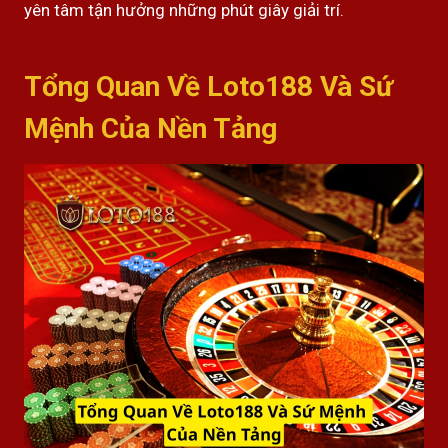
yên tâm tận hưởng những phút giây giải trí.
Tổng Quan Về Loto188 Và Sứ
Mệnh Của Nền Tảng