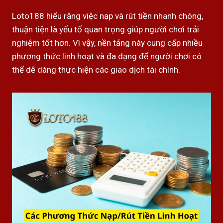
Loto188 hiểu rằng việc nạp và rút tiền nhanh chóng,
thuận tiện là yếu tố quan trọng giúp người chơi trải
nghiệm tốt hơn. Vì vậy, nền tảng này cung cấp nhiều
phương thức linh hoạt và đa dạng để người chơi có
thể dễ dàng thực hiện các giao dịch tài chính.