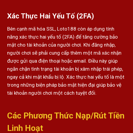
Xác Thực Hai Yếu Tố (2FA)
Bên cạnh mã hóa SSL, Loto188 còn áp dụng tính
năng xác thực hai yếu tố (2FA) để tăng cường bảo
mật cho tài khoản của người chơi. Khi đăng nhập,
người chơi sẽ phải cung cấp thêm một mã xác nhận
được gửi qua điện thoại hoặc email. Điều này giúp
ngăn chặn tình trạng tài khoản bị xâm nhập trái phép,
ngay cả khi mật khẩu bị lộ. Xác thực hai yếu tố là một
trong những biện pháp bảo mật hiện đại giúp bảo vệ
tài khoản người chơi một cách tuyệt đối.
Các Phương Thức Nạp/Rút Tiền
Linh Hoạt