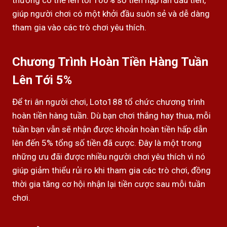
thưởng có thể lên tới 100% số tiền nạp lần đầu tiên,
giúp người chơi có một khởi đầu suôn sẻ và dễ dàng
tham gia vào các trò chơi yêu thích.
Chương Trình Hoàn Tiền Hàng Tuần
Lên Tới 5%
Để tri ân người chơi, Loto188 tổ chức chương trình
hoàn tiền hàng tuần. Dù bạn chơi thắng hay thua, mỗi
tuần bạn vẫn sẽ nhận được khoản hoàn tiền hấp dẫn
lên đến 5% tổng số tiền đã cược. Đây là một trong
những ưu đãi được nhiều người chơi yêu thích vì nó
giúp giảm thiểu rủi ro khi tham gia các trò chơi, đồng
thời gia tăng cơ hội nhận lại tiền cược sau mỗi tuần
chơi.