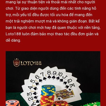
mang lại sự thuận tiện và thoải mái nhất cho người
chơi. Từ giao diện người dùng đến các tính năng hỗ
trợ, mỗi yếu tố đều được tối ưu hóa để mang đến
một trải nghiệm mượt mà và không gián đoạn. Bất kể
bạn là người chơi mới hay đã quen thuộc với nền tảng,
Loto188 luôn đảm bảo mọi thao tác đều đơn giản và
dễ dàng.