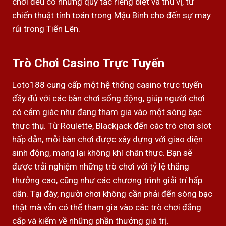
chơi đều có những quy tắc riêng biệt và thú vị, từ
chiến thuật tính toán trong Mậu Binh cho đến sự may
rủi trong Tiến Lên.
Trò Chơi Casino Trực Tuyến
Loto188 cung cấp một hệ thống casino trực tuyến
đầy đủ với các bàn chơi sống động, giúp người chơi
có cảm giác như đang tham gia vào một sòng bạc
thực thụ. Từ Roulette, Blackjack đến các trò chơi slot
hấp dẫn, mỗi bàn chơi được xây dựng với giao diện
sinh động, mang lại không khí chân thực. Bạn sẽ
được trải nghiệm những trò chơi với tỷ lệ thắng
thưởng cao, cũng như các chương trình giải trí hấp
dẫn. Tại đây, người chơi không cần phải đến sòng bạc
thật mà vẫn có thể tham gia vào các trò chơi đẳng
cấp và kiếm về những phần thưởng giá trị.