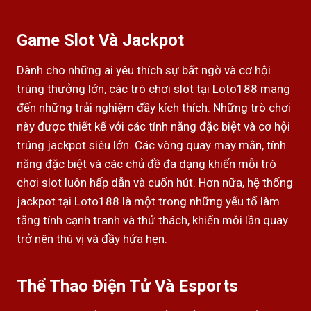
Game Slot Và Jackpot
Dành cho những ai yêu thích sự bất ngờ và cơ hội
trúng thưởng lớn, các trò chơi slot tại Loto188 mang
đến những trải nghiệm đầy kích thích. Những trò chơi
này được thiết kế với các tính năng đặc biệt và cơ hội
trúng jackpot siêu lớn. Các vòng quay may mắn, tính
năng đặc biệt và các chủ đề đa dạng khiến mỗi trò
chơi slot luôn hấp dẫn và cuốn hút. Hơn nữa, hệ thống
jackpot tại Loto188 là một trong những yếu tố làm
tăng tính cạnh tranh và thử thách, khiến mỗi lần quay
trở nên thú vị và đầy hứa hẹn.
Thể Thao Điện Tử Và Esports