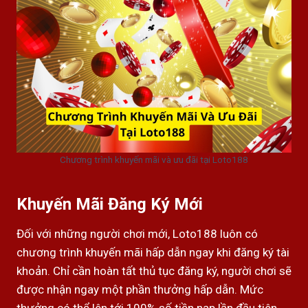
Chương trình khuyến mãi và ưu đãi tại Loto188
Khuyến Mãi Đăng Ký Mới
Đối với những người chơi mới, Loto188 luôn có
chương trình khuyến mãi hấp dẫn ngay khi đăng ký tài
khoản. Chỉ cần hoàn tất thủ tục đăng ký, người chơi sẽ
được nhận ngay một phần thưởng hấp dẫn. Mức