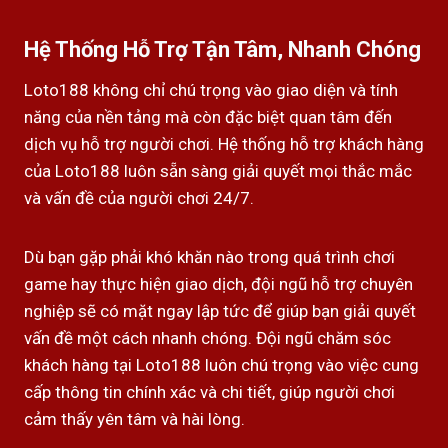
Hệ Thống Hỗ Trợ Tận Tâm, Nhanh Chóng
Loto188 không chỉ chú trọng vào giao diện và tính
năng của nền tảng mà còn đặc biệt quan tâm đến
dịch vụ hỗ trợ người chơi. Hệ thống hỗ trợ khách hàng
của Loto188 luôn sẵn sàng giải quyết mọi thắc mắc
và vấn đề của người chơi 24/7.
Dù bạn gặp phải khó khăn nào trong quá trình chơi
game hay thực hiện giao dịch, đội ngũ hỗ trợ chuyên
nghiệp sẽ có mặt ngay lập tức để giúp bạn giải quyết
vấn đề một cách nhanh chóng. Đội ngũ chăm sóc
khách hàng tại Loto188 luôn chú trọng vào việc cung
cấp thông tin chính xác và chi tiết, giúp người chơi
cảm thấy yên tâm và hài lòng.