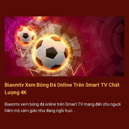
Biaomtv Xem Bóng Đá Online Trên Smart TV Chất
Lượng 4K
Biaomtv xem bóng đá online trên Smart TV mang đến cho người
hâm mộ cảm giác như đang ngồi trực…