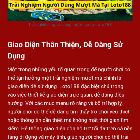
Trải nghiệm người dùng mượt mà tại Loto188
Giao Diện Thân Thiện, Dễ Dàng Sử
Dụng
Một trong những yếu tố quan trọng để người chơi có
thể tận hưởng một trải nghiệm mượt mà chính là
giao diện dễ sử dụng. Loto188 đặc biệt chú trọng
vào việc thiết kế giao diện trực quan, dễ dàng điều
hướng. Với các mục menu rõ ràng và bố trí hợp lý,
người chơi có thể dễ dàng tìm thấy trò chơi yêu thích
hoặc thông tin cần thiết mà không mất thời gian tìm
kiếm. Hệ thống giao diện còn hỗ trợ tối đa trên cả nền
tảng di động và máy tính, giúp người chơi có thể trải