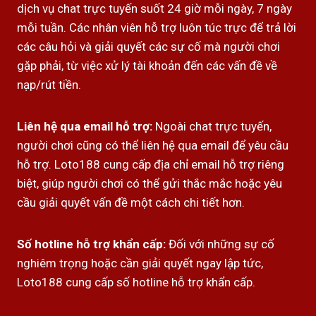
dịch vụ chat trực tuyến suốt 24 giờ mỗi ngày, 7 ngày
mỗi tuần. Các nhân viên hỗ trợ luôn túc trực để trả lời
các câu hỏi và giải quyết các sự cố mà người chơi
gặp phải, từ việc xử lý tài khoản đến các vấn đề về
nạp/rút tiền.
Liên hệ qua email hỗ trợ:
Ngoài chat trực tuyến,
người chơi cũng có thể liên hệ qua email để yêu cầu
hỗ trợ. Loto188 cung cấp địa chỉ email hỗ trợ riêng
biệt, giúp người chơi có thể gửi thắc mắc hoặc yêu
cầu giải quyết vấn đề một cách chi tiết hơn.
Số hotline hỗ trợ khẩn cấp:
Đối với những sự cố
nghiêm trọng hoặc cần giải quyết ngay lập tức,
Loto188 cung cấp số hotline hỗ trợ khẩn cấp.