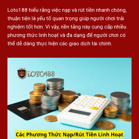
Loto188 hiểu rằng việc nạp và rút tiền nhanh chóng,
thuận tiện là yếu tố quan trọng giúp người chơi trải
nghiệm tốt hơn. Vì vậy, nền tảng này cung cấp nhiều
phương thức linh hoạt và đa dạng để người chơi có
thể dễ dàng thực hiện các giao dịch tài chính.