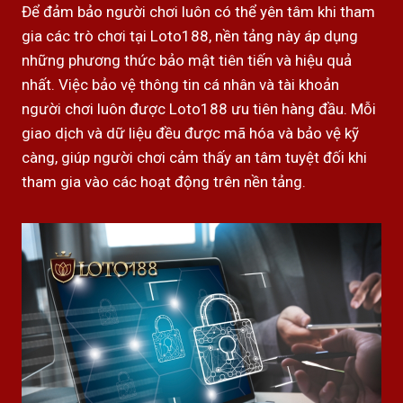
Để đảm bảo người chơi luôn có thể yên tâm khi tham
gia các trò chơi tại Loto188, nền tảng này áp dụng
những phương thức bảo mật tiên tiến và hiệu quả
nhất. Việc bảo vệ thông tin cá nhân và tài khoản
người chơi luôn được Loto188 ưu tiên hàng đầu. Mỗi
giao dịch và dữ liệu đều được mã hóa và bảo vệ kỹ
càng, giúp người chơi cảm thấy an tâm tuyệt đối khi
tham gia vào các hoạt động trên nền tảng.