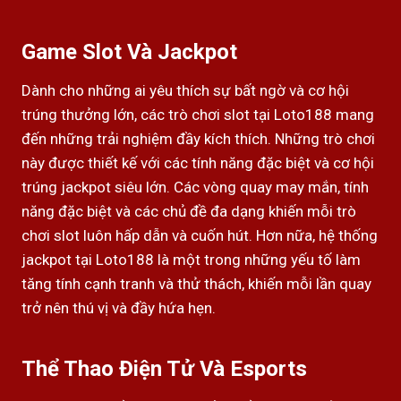
Game Slot Và Jackpot
Dành cho những ai yêu thích sự bất ngờ và cơ hội
trúng thưởng lớn, các trò chơi slot tại Loto188 mang
đến những trải nghiệm đầy kích thích. Những trò chơi
này được thiết kế với các tính năng đặc biệt và cơ hội
trúng jackpot siêu lớn. Các vòng quay may mắn, tính
năng đặc biệt và các chủ đề đa dạng khiến mỗi trò
chơi slot luôn hấp dẫn và cuốn hút. Hơn nữa, hệ thống
jackpot tại Loto188 là một trong những yếu tố làm
tăng tính cạnh tranh và thử thách, khiến mỗi lần quay
trở nên thú vị và đầy hứa hẹn.
Thể Thao Điện Tử Và Esports