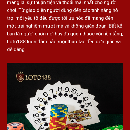
mang lại sự thuận tiện và thoải mái nhất cho người
chơi. Từ giao diện người dùng đến các tính năng hỗ
trợ, mỗi yếu tố đều được tối ưu hóa để mang đến
một trải nghiệm mượt mà và không gián đoạn. Bất kể
bạn là người chơi mới hay đã quen thuộc với nền tảng,
Loto188 luôn đảm bảo mọi thao tác đều đơn giản và
dễ dàng.