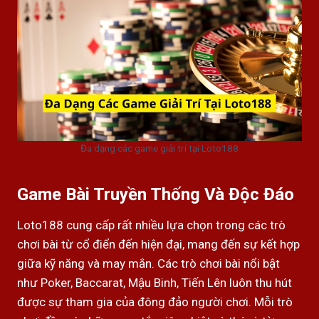
Đa dạng các game giải trí tại Loto188
Game Bài Truyền Thống Và Độc Đáo
Loto188 cung cấp rất nhiều lựa chọn trong các trò
chơi bài từ cổ điển đến hiện đại, mang đến sự kết hợp
giữa kỹ năng và may mắn. Các trò chơi bài nổi bật
như Poker, Baccarat, Mậu Binh, Tiến Lên luôn thu hút
được sự tham gia của đông đảo người chơi. Mỗi trò