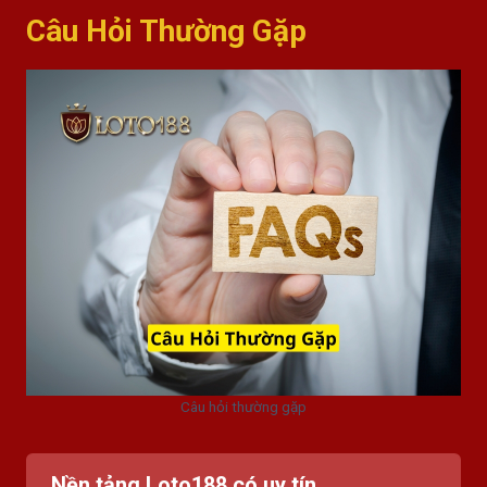
Câu Hỏi Thường Gặp
Câu hỏi thường gặp
Nền tảng Loto188 có uy tín