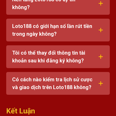
không?
Loto188 có giới hạn số lần rút tiền
trong ngày không?
Tôi có thể thay đổi thông tin tài
khoản sau khi đăng ký không?
Có cách nào kiểm tra lịch sử cược
và giao dịch trên Loto188 không?
Kết Luận