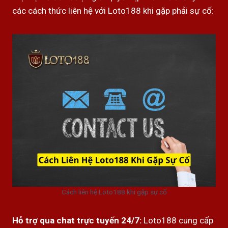
các cách thức liên hệ với Loto188 khi gặp phải sự cố:
Cách liên hệ Loto188 khi gặp sự cố
Hỗ trợ qua chat trực tuyến 24/7:
Loto188 cung cấp