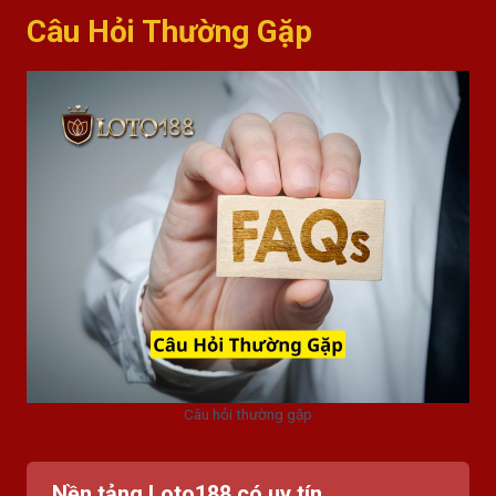
Câu Hỏi Thường Gặp
Câu hỏi thường gặp
Nền tảng Loto188 có uy tín