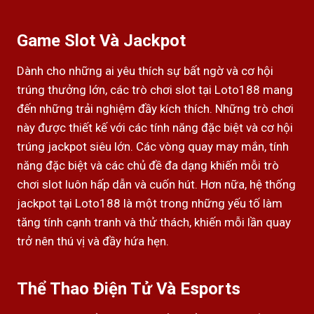
Game Slot Và Jackpot
Dành cho những ai yêu thích sự bất ngờ và cơ hội
trúng thưởng lớn, các trò chơi slot tại Loto188 mang
đến những trải nghiệm đầy kích thích. Những trò chơi
này được thiết kế với các tính năng đặc biệt và cơ hội
trúng jackpot siêu lớn. Các vòng quay may mắn, tính
năng đặc biệt và các chủ đề đa dạng khiến mỗi trò
chơi slot luôn hấp dẫn và cuốn hút. Hơn nữa, hệ thống
jackpot tại Loto188 là một trong những yếu tố làm
tăng tính cạnh tranh và thử thách, khiến mỗi lần quay
trở nên thú vị và đầy hứa hẹn.
Thể Thao Điện Tử Và Esports