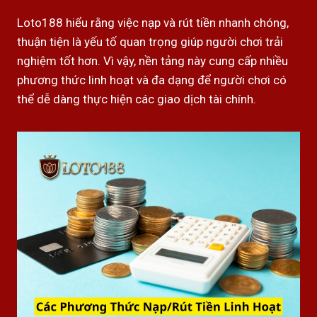
Loto188 hiểu rằng việc nạp và rút tiền nhanh chóng,
thuận tiện là yếu tố quan trọng giúp người chơi trải
nghiệm tốt hơn. Vì vậy, nền tảng này cung cấp nhiều
phương thức linh hoạt và đa dạng để người chơi có
thể dễ dàng thực hiện các giao dịch tài chính.