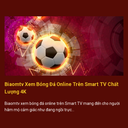
Biaomtv Xem Bóng Đá Online Trên Smart TV Chất
Lượng 4K
Biaomtv xem bóng đá online trên Smart TV mang đến cho người
hâm mộ cảm giác như đang ngồi trực…