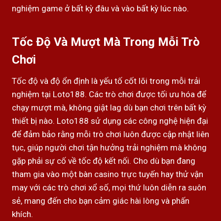
nghiệm game ở bất kỳ đâu và vào bất kỳ lúc nào.
Tốc Độ Và Mượt Mà Trong Mỗi Trò
Chơi
Tốc độ và độ ổn định là yếu tố cốt lõi trong mỗi trải
nghiệm tại Loto188. Các trò chơi được tối ưu hóa để
chạy mượt mà, không giật lag dù bạn chơi trên bất kỳ
thiết bị nào. Loto188 sử dụng các công nghệ hiện đại
để đảm bảo rằng mỗi trò chơi luôn được cập nhật liên
tục, giúp người chơi tận hưởng trải nghiệm mà không
gặp phải sự cố về tốc độ kết nối. Cho dù bạn đang
tham gia vào một bàn casino trực tuyến hay thử vận
may với các trò chơi xổ số, mọi thứ luôn diễn ra suôn
sẻ, mang đến cho bạn cảm giác hài lòng và phấn
khích.