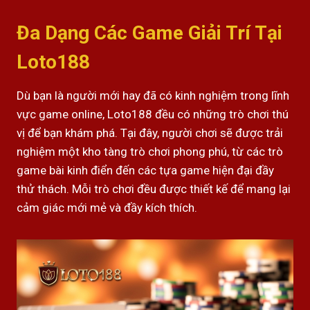
Đa Dạng Các Game Giải Trí Tại
Loto188
Dù bạn là người mới hay đã có kinh nghiệm trong lĩnh
vực game online, Loto188 đều có những trò chơi thú
vị để bạn khám phá. Tại đây, người chơi sẽ được trải
nghiệm một kho tàng trò chơi phong phú, từ các trò
game bài kinh điển đến các tựa game hiện đại đầy
thử thách. Mỗi trò chơi đều được thiết kế để mang lại
cảm giác mới mẻ và đầy kích thích.