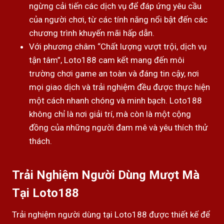
ngừng cải tiến các dịch vụ để đáp ứng yêu cầu
của người chơi, từ các tính năng nổi bật đến các
chương trình khuyến mãi hấp dẫn.
Với phương châm “Chất lượng vượt trội, dịch vụ
tận tâm”, Loto188 cam kết mang đến môi
trường chơi game an toàn và đáng tin cậy, nơi
mọi giao dịch và trải nghiệm đều được thực hiện
một cách nhanh chóng và minh bạch. Loto188
không chỉ là nơi giải trí, mà còn là một cộng
đồng của những người đam mê và yêu thích thử
thách.
Trải Nghiệm Người Dùng Mượt Mà
Tại Loto188
Trải nghiệm người dùng tại Loto188 được thiết kế để