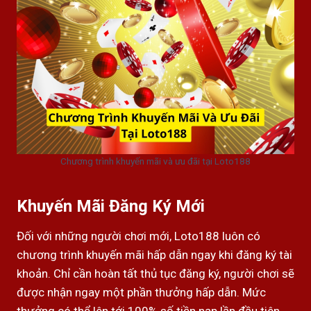
Chương trình khuyến mãi và ưu đãi tại Loto188
Khuyến Mãi Đăng Ký Mới
Đối với những người chơi mới, Loto188 luôn có
chương trình khuyến mãi hấp dẫn ngay khi đăng ký tài
khoản. Chỉ cần hoàn tất thủ tục đăng ký, người chơi sẽ
được nhận ngay một phần thưởng hấp dẫn. Mức