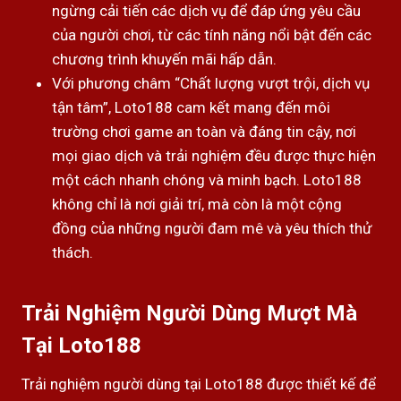
ngừng cải tiến các dịch vụ để đáp ứng yêu cầu
của người chơi, từ các tính năng nổi bật đến các
chương trình khuyến mãi hấp dẫn.
Với phương châm “Chất lượng vượt trội, dịch vụ
tận tâm”, Loto188 cam kết mang đến môi
trường chơi game an toàn và đáng tin cậy, nơi
mọi giao dịch và trải nghiệm đều được thực hiện
một cách nhanh chóng và minh bạch. Loto188
không chỉ là nơi giải trí, mà còn là một cộng
đồng của những người đam mê và yêu thích thử
thách.
Trải Nghiệm Người Dùng Mượt Mà
Tại Loto188
Trải nghiệm người dùng tại Loto188 được thiết kế để