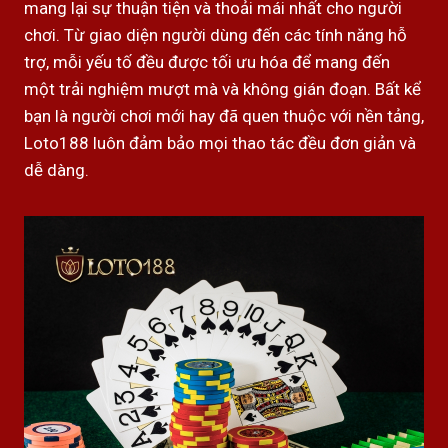
mang lại sự thuận tiện và thoải mái nhất cho người
chơi. Từ giao diện người dùng đến các tính năng hỗ
trợ, mỗi yếu tố đều được tối ưu hóa để mang đến
một trải nghiệm mượt mà và không gián đoạn. Bất kể
bạn là người chơi mới hay đã quen thuộc với nền tảng,
Loto188 luôn đảm bảo mọi thao tác đều đơn giản và
dễ dàng.