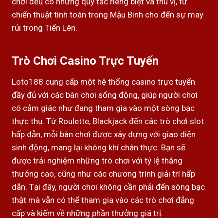
chơi đều có những quy tắc riêng biệt và thú vị, từ
chiến thuật tính toán trong Mậu Binh cho đến sự may
rủi trong Tiến Lên.
Trò Chơi Casino Trực Tuyến
Loto188 cung cấp một hệ thống casino trực tuyến
đầy đủ với các bàn chơi sống động, giúp người chơi
có cảm giác như đang tham gia vào một sòng bạc
thực thụ. Từ Roulette, Blackjack đến các trò chơi slot
hấp dẫn, mỗi bàn chơi được xây dựng với giao diện
sinh động, mang lại không khí chân thực. Bạn sẽ
được trải nghiệm những trò chơi với tỷ lệ thắng
thưởng cao, cũng như các chương trình giải trí hấp
dẫn. Tại đây, người chơi không cần phải đến sòng bạc
thật mà vẫn có thể tham gia vào các trò chơi đẳng
cấp và kiếm về những phần thưởng giá trị.