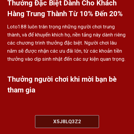
Thưởng Đặc Biệt Dành Cho Khách
Hàng Trung Thành Từ 10% Đến 20%
Loto188 luôn trân trọng những người chơi trung
thành, và để khuyến khích họ, nền tảng này dành riêng
các chương trình thưởng đặc biệt. Người chơi lâu
năm sẽ được nhận các ưu đãi lớn, từ các khoản tiền
thưởng vào dịp sinh nhật đến các sự kiện quan trọng.
Thưởng người chơi khi mời bạn bè
tham gia