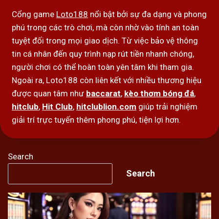
Cổng game
Loto188
nổi bật bởi sự đa dạng và phong
phú trong các trò chơi, mà còn nhờ vào tính an toàn
tuyệt đối trong mọi giao dịch. Từ việc bảo vệ thông
tin cá nhân đến quy trình nạp rút tiền nhanh chóng,
người chơi có thể hoàn toàn yên tâm khi tham gia.
Ngoài ra, Loto188 còn liên kết với nhiều thương hiệu
được quan tâm như
baccarat
,
kèo thơm bóng đá
,
hitclub
,
Hit Club
,
hitclublion.com
giúp trải nghiệm
giải trí trực tuyến thêm phong phú, tiện lợi hơn.
Search
Search