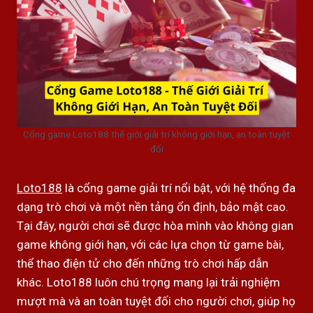
Cổng game Loto188 thế giới giải trí không giới hạn, an toàn tuyệt
đối
Loto188
là cổng game giải trí nổi bật, với hệ thống đa
dạng trò chơi và một nền tảng ổn định, bảo mật cao.
Tại đây, người chơi sẽ được hòa mình vào không gian
game không giới hạn, với các lựa chọn từ game bài,
thể thao điện tử cho đến những trò chơi hấp dẫn
khác. Loto188 luôn chú trọng mang lại trải nghiệm
mượt mà và an toàn tuyệt đối cho người chơi, giúp họ