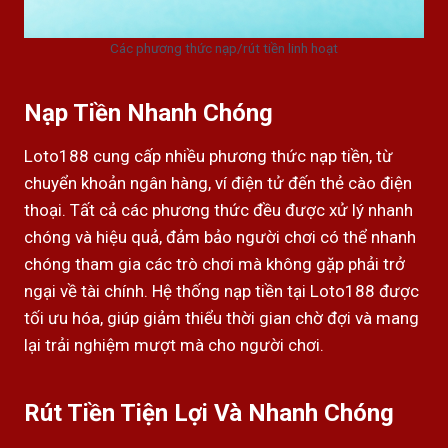
Các phương thức nạp/rút tiền linh hoạt
Nạp Tiền Nhanh Chóng
Loto188 cung cấp nhiều phương thức nạp tiền, từ
chuyển khoản ngân hàng, ví điện tử đến thẻ cào điện
thoại. Tất cả các phương thức đều được xử lý nhanh
chóng và hiệu quả, đảm bảo người chơi có thể nhanh
chóng tham gia các trò chơi mà không gặp phải trở
ngại về tài chính. Hệ thống nạp tiền tại Loto188 được
tối ưu hóa, giúp giảm thiểu thời gian chờ đợi và mang
lại trải nghiệm mượt mà cho người chơi.
Rút Tiền Tiện Lợi Và Nhanh Chóng