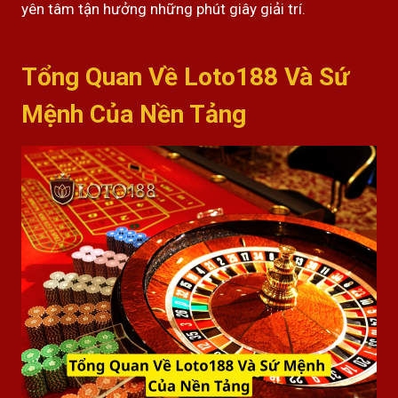
yên tâm tận hưởng những phút giây giải trí.
Tổng Quan Về Loto188 Và Sứ
Mệnh Của Nền Tảng