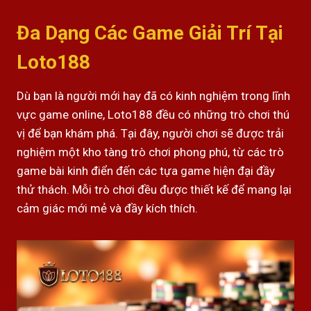
Đa Dạng Các Game Giải Trí Tại
Loto188
Dù bạn là người mới hay đã có kinh nghiệm trong lĩnh
vực game online, Loto188 đều có những trò chơi thú
vị để bạn khám phá. Tại đây, người chơi sẽ được trải
nghiệm một kho tàng trò chơi phong phú, từ các trò
game bài kinh điển đến các tựa game hiện đại đầy
thử thách. Mỗi trò chơi đều được thiết kế để mang lại
cảm giác mới mẻ và đầy kích thích.