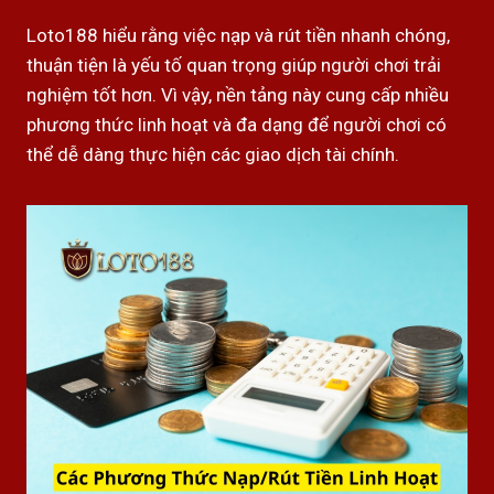
Loto188 hiểu rằng việc nạp và rút tiền nhanh chóng,
thuận tiện là yếu tố quan trọng giúp người chơi trải
nghiệm tốt hơn. Vì vậy, nền tảng này cung cấp nhiều
phương thức linh hoạt và đa dạng để người chơi có
thể dễ dàng thực hiện các giao dịch tài chính.