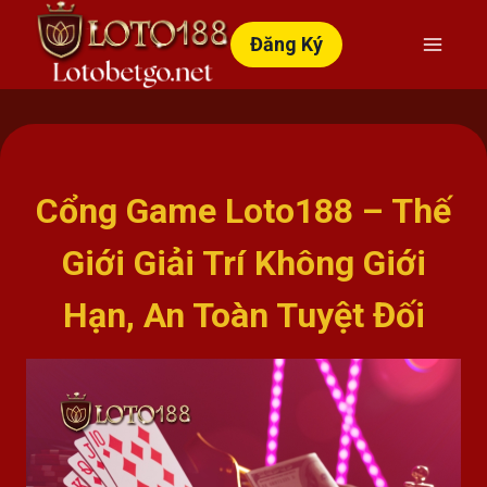
Skip
to
Đăng Ký
content
Cổng Game Loto188 – Thế
Giới Giải Trí Không Giới
Hạn, An Toàn Tuyệt Đối