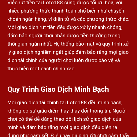
Việc rút tiền tại Loto188 cũng được tối ưu hóa, với
nhiều phương thức thanh toán phổ biến như chuyển
khoản ngân hàng, ví điện tử và các phương thức khác.
Mỗi giao dịch rút tiền đều được xử lý nhanh chóng,
đảm bảo người chơi nhận được tiền thưởng trong
thời gian ngắn nhất. Hệ thống bảo mật và quy trình xử
lý giao dịch nghiêm ngặt giúp đảm bảo rằng mọi giao
dịch tài chính của người chơi luôn được bảo vệ và
thực hiện một cách chính xác.
Quy Trình Giao Dịch Minh Bạch
Mọi giao dịch tài chính tại Loto188 đều minh bạch,
không có sự giấu diếm hay thay đổi thông tin. Người
chơi có thể dễ dàng theo dõi lịch sử giao dịch của
mình và đảm bảo rằng mọi giao dịch đều diễn ra
đúng như cam kết. Điều này giúp người chơi cảm thấy