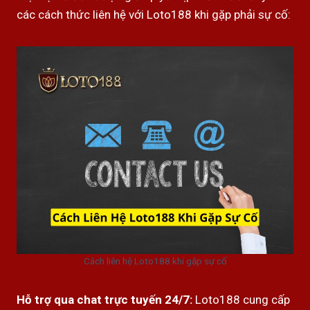
các cách thức liên hệ với Loto188 khi gặp phải sự cố:
Cách liên hệ Loto188 khi gặp sự cố
Hỗ trợ qua chat trực tuyến 24/7:
Loto188 cung cấp