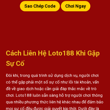
Sao Chép Code
Chơi Ngay
Cách Liên Hệ Loto188 Khi Gặp
Sự Cố
Đôi khi, trong quá trình sử dụng dịch vụ, người chơi
có thể gặp phải một số sự cố như lỗi tài khoản, vấn
đề về giao dịch hoặc cần giải đáp thắc mắc về trò
chơi. Loto188 luôn sẵn sàng hỗ trợ người chơi thông
qua nhiều phương thức liên hệ khác nhau để đảm bảo
mọi sự cố đều được giải quyết kịp thời. Dưới đây là