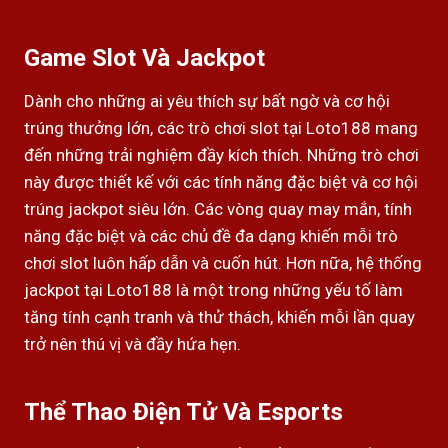
Game Slot Và Jackpot
Dành cho những ai yêu thích sự bất ngờ và cơ hội
trúng thưởng lớn, các trò chơi slot tại Loto188 mang
đến những trải nghiệm đầy kích thích. Những trò chơi
này được thiết kế với các tính năng đặc biệt và cơ hội
trúng jackpot siêu lớn. Các vòng quay may mắn, tính
năng đặc biệt và các chủ đề đa dạng khiến mỗi trò
chơi slot luôn hấp dẫn và cuốn hút. Hơn nữa, hệ thống
jackpot tại Loto188 là một trong những yếu tố làm
tăng tính cạnh tranh và thử thách, khiến mỗi lần quay
trở nên thú vị và đầy hứa hẹn.
Thể Thao Điện Tử Và Esports