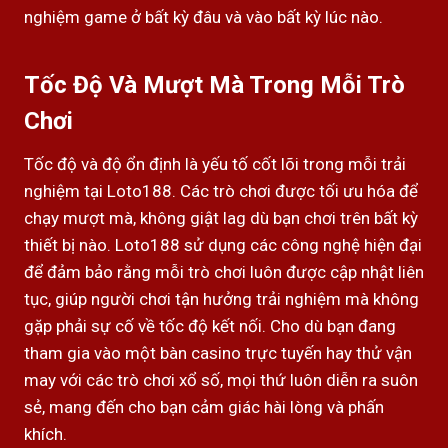
nghiệm game ở bất kỳ đâu và vào bất kỳ lúc nào.
Tốc Độ Và Mượt Mà Trong Mỗi Trò
Chơi
Tốc độ và độ ổn định là yếu tố cốt lõi trong mỗi trải
nghiệm tại Loto188. Các trò chơi được tối ưu hóa để
chạy mượt mà, không giật lag dù bạn chơi trên bất kỳ
thiết bị nào. Loto188 sử dụng các công nghệ hiện đại
để đảm bảo rằng mỗi trò chơi luôn được cập nhật liên
tục, giúp người chơi tận hưởng trải nghiệm mà không
gặp phải sự cố về tốc độ kết nối. Cho dù bạn đang
tham gia vào một bàn casino trực tuyến hay thử vận
may với các trò chơi xổ số, mọi thứ luôn diễn ra suôn
sẻ, mang đến cho bạn cảm giác hài lòng và phấn
khích.