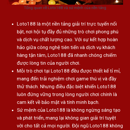
Tổng quan về Loto188 và sứ mệnh của nền tảng
Loto188 là một nền tảng giải trí trực tuyến nổi
bật, nơi hội tụ đầy đủ những trò chơi phong phú
và dịch vụ chất lượng cao. Với sự kết hợp hoàn
hảo giữa công nghệ tiên tiến và dịch vụ khách
hàng tận tâm, Loto188 đã nhanh chóng chiếm
được lòng tin của người chơi.
Mỗi trò chơi tại Loto188 đều được thiết kế tỉ mỉ,
mang đến trải nghiệm chơi game thú vị và đầy
thử thách. Nhưng điều đặc biệt khiến Loto188
luôn đứng vững trong lòng người chơi chính là
cam kết về bảo mật và tính minh bạch.
Sứ mệnh của Loto188 là không ngừng sáng tạo
và phát triển, mang lại không gian giải trí tuyệt
vời cho tất cả mọi người. Đội ngũ Loto188 không