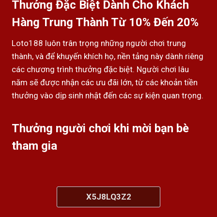
Thưởng Đặc Biệt Dành Cho Khách
Hàng Trung Thành Từ 10% Đến 20%
Loto188 luôn trân trọng những người chơi trung
thành, và để khuyến khích họ, nền tảng này dành riêng
các chương trình thưởng đặc biệt. Người chơi lâu
năm sẽ được nhận các ưu đãi lớn, từ các khoản tiền
thưởng vào dịp sinh nhật đến các sự kiện quan trọng.
Thưởng người chơi khi mời bạn bè
tham gia