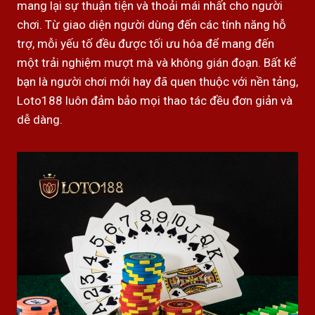
mang lại sự thuận tiện và thoải mái nhất cho người
chơi. Từ giao diện người dùng đến các tính năng hỗ
trợ, mỗi yếu tố đều được tối ưu hóa để mang đến
một trải nghiệm mượt mà và không gián đoạn. Bất kể
bạn là người chơi mới hay đã quen thuộc với nền tảng,
Loto188 luôn đảm bảo mọi thao tác đều đơn giản và
dễ dàng.