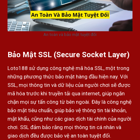
An toàn và bảo mật tuyệt đối
Bảo Mật SSL (Secure Socket Layer)
Loto188 sử dụng công nghệ mã hóa SSL, một trong
những phương thức bảo mật hàng đầu hiện nay. Với
SSL, mọi thông tin và dữ liệu của người chơi sẽ được
mã hóa trước khi truyền tải qua internet, giúp ngăn
chặn mọi sự tấn công từ bên ngoài. Đây là công nghệ
bảo mật tiêu chuẩn, giúp bảo vệ thông tin tài khoản,
mật khẩu, cũng như các giao dịch tài chính của người
chơi. SSL đảm bảo rằng mọi thông tin cá nhân và
giao dịch đều được bảo vệ an toàn tuyệt đối.