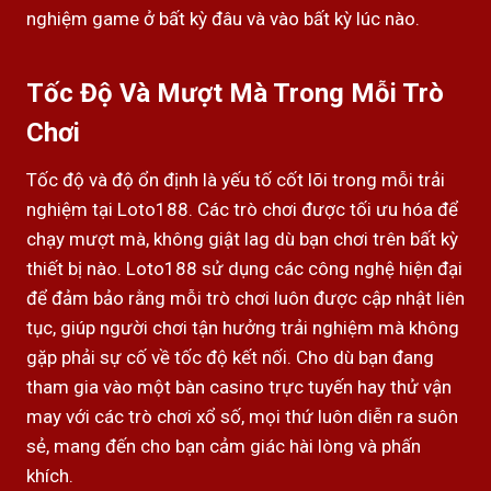
nghiệm game ở bất kỳ đâu và vào bất kỳ lúc nào.
Tốc Độ Và Mượt Mà Trong Mỗi Trò
Chơi
Tốc độ và độ ổn định là yếu tố cốt lõi trong mỗi trải
nghiệm tại Loto188. Các trò chơi được tối ưu hóa để
chạy mượt mà, không giật lag dù bạn chơi trên bất kỳ
thiết bị nào. Loto188 sử dụng các công nghệ hiện đại
để đảm bảo rằng mỗi trò chơi luôn được cập nhật liên
tục, giúp người chơi tận hưởng trải nghiệm mà không
gặp phải sự cố về tốc độ kết nối. Cho dù bạn đang
tham gia vào một bàn casino trực tuyến hay thử vận
may với các trò chơi xổ số, mọi thứ luôn diễn ra suôn
sẻ, mang đến cho bạn cảm giác hài lòng và phấn
khích.