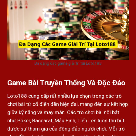
Đa dạng các game giải trí tại Loto188
Game Bài Truyền Thống Và Độc Đáo
Loto188 cung cấp rất nhiều lựa chọn trong các trò
chơi bài từ cổ điển đến hiện đại, mang đến sự kết hợp
giữa kỹ năng và may mắn. Các trò chơi bài nổi bật
như Poker, Baccarat, Mậu Binh, Tiến Lên luôn thu hút
được sự tham gia của đông đảo người chơi. Mỗi trò