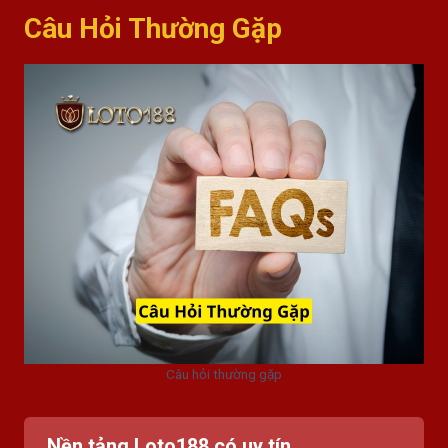
Câu Hỏi Thường Gặp
Câu hỏi thường gặp
Nền tảng Loto188 có uy tín