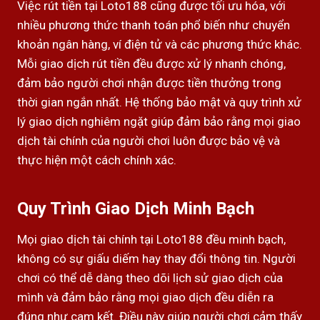
Việc rút tiền tại Loto188 cũng được tối ưu hóa, với
nhiều phương thức thanh toán phổ biến như chuyển
khoản ngân hàng, ví điện tử và các phương thức khác.
Mỗi giao dịch rút tiền đều được xử lý nhanh chóng,
đảm bảo người chơi nhận được tiền thưởng trong
thời gian ngắn nhất. Hệ thống bảo mật và quy trình xử
lý giao dịch nghiêm ngặt giúp đảm bảo rằng mọi giao
dịch tài chính của người chơi luôn được bảo vệ và
thực hiện một cách chính xác.
Quy Trình Giao Dịch Minh Bạch
Mọi giao dịch tài chính tại Loto188 đều minh bạch,
không có sự giấu diếm hay thay đổi thông tin. Người
chơi có thể dễ dàng theo dõi lịch sử giao dịch của
mình và đảm bảo rằng mọi giao dịch đều diễn ra
đúng như cam kết. Điều này giúp người chơi cảm thấy