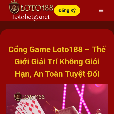
Skip
to
Đăng Ký
content
Cổng Game Loto188 – Thế
Giới Giải Trí Không Giới
Hạn, An Toàn Tuyệt Đối