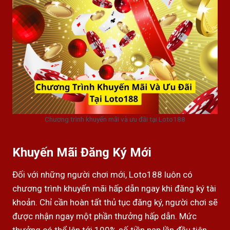
Chương trình khuyến mãi và ưu đãi tại Loto188
Khuyến Mãi Đăng Ký Mới
Đối với những người chơi mới, Loto188 luôn có
chương trình khuyến mãi hấp dẫn ngay khi đăng ký tài
khoản. Chỉ cần hoàn tất thủ tục đăng ký, người chơi sẽ
được nhận ngay một phần thưởng hấp dẫn. Mức