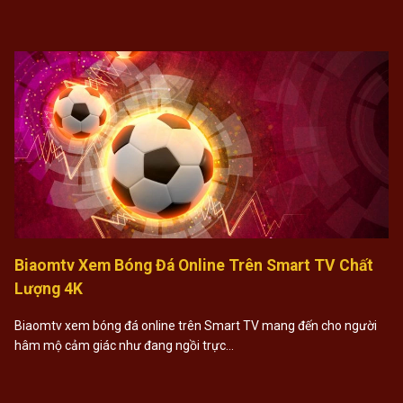
Biaomtv Xem Bóng Đá Online Trên Smart TV Chất
Lượng 4K
Biaomtv xem bóng đá online trên Smart TV mang đến cho người
hâm mộ cảm giác như đang ngồi trực…