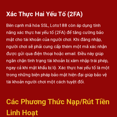
Xác Thực Hai Yếu Tố (2FA)
Bên cạnh mã hóa SSL, Loto188 còn áp dụng tính
năng xác thực hai yếu tố (2FA) để tăng cường bảo
mật cho tài khoản của người chơi. Khi đăng nhập,
người chơi sẽ phải cung cấp thêm một mã xác nhận
được gửi qua điện thoại hoặc email. Điều này giúp
ngăn chặn tình trạng tài khoản bị xâm nhập trái phép,
ngay cả khi mật khẩu bị lộ. Xác thực hai yếu tố là một
trong những biện pháp bảo mật hiện đại giúp bảo vệ
tài khoản người chơi một cách tuyệt đối.
Các Phương Thức Nạp/Rút Tiền
Linh Hoạt