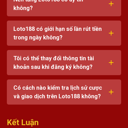
không?
Loto188 có giới hạn số lần rút tiền
trong ngày không?
Tôi có thể thay đổi thông tin tài
khoản sau khi đăng ký không?
Có cách nào kiểm tra lịch sử cược
và giao dịch trên Loto188 không?
Kết Luận