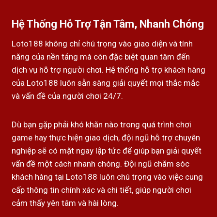
Hệ Thống Hỗ Trợ Tận Tâm, Nhanh Chóng
Loto188 không chỉ chú trọng vào giao diện và tính
năng của nền tảng mà còn đặc biệt quan tâm đến
dịch vụ hỗ trợ người chơi. Hệ thống hỗ trợ khách hàng
của Loto188 luôn sẵn sàng giải quyết mọi thắc mắc
và vấn đề của người chơi 24/7.
Dù bạn gặp phải khó khăn nào trong quá trình chơi
game hay thực hiện giao dịch, đội ngũ hỗ trợ chuyên
nghiệp sẽ có mặt ngay lập tức để giúp bạn giải quyết
vấn đề một cách nhanh chóng. Đội ngũ chăm sóc
khách hàng tại Loto188 luôn chú trọng vào việc cung
cấp thông tin chính xác và chi tiết, giúp người chơi
cảm thấy yên tâm và hài lòng.