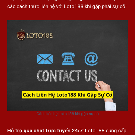
các cách thức liên hệ với Loto188 khi gặp phải sự cố:
Cách liên hệ Loto188 khi gặp sự cố
Hỗ trợ qua chat trực tuyến 24/7:
Loto188 cung cấp