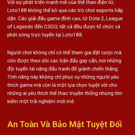
Với sự phát triển mạnh mẽ của thể thao điện tử,
Loto188 không thể bỏ qua các trò chơi esports hấp
dẫn. Các giải đấu game đỉnh cao, từ Dota 2, League
of Legends đến CSGO, tất cả đều được tổ chức và
phát sóng trực tuyến tại Loto188.
Người chơi không chỉ có thể tham gia đặt cược mà
còn được theo dõi các trận đấu gay cấn, nơi những
đội tuyển tài năng đấu tranh để giành chiến thắng.
Tính năng này không chỉ phục vụ những người yêu
thích game mà còn là một lựa chọn tuyệt vời cho
những ai yêu thích thể thao truyền thống nhưng tìm
kiếm một trải nghiệm mới mẻ.
An Toàn Và Bảo Mật Tuyệt Đối