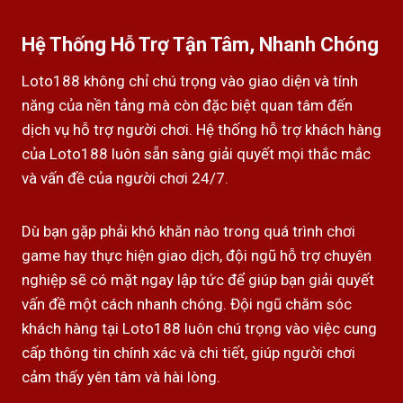
Hệ Thống Hỗ Trợ Tận Tâm, Nhanh Chóng
Loto188 không chỉ chú trọng vào giao diện và tính
năng của nền tảng mà còn đặc biệt quan tâm đến
dịch vụ hỗ trợ người chơi. Hệ thống hỗ trợ khách hàng
của Loto188 luôn sẵn sàng giải quyết mọi thắc mắc
và vấn đề của người chơi 24/7.
Dù bạn gặp phải khó khăn nào trong quá trình chơi
game hay thực hiện giao dịch, đội ngũ hỗ trợ chuyên
nghiệp sẽ có mặt ngay lập tức để giúp bạn giải quyết
vấn đề một cách nhanh chóng. Đội ngũ chăm sóc
khách hàng tại Loto188 luôn chú trọng vào việc cung
cấp thông tin chính xác và chi tiết, giúp người chơi
cảm thấy yên tâm và hài lòng.