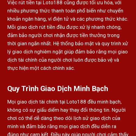
Việc rút tiền tại Loto188 cũng được tối ưu hóa, với
nhiều phương thức thanh toán phổ biến như chuyển
khoản ngân hàng, ví điện tử và các phương thức khác.
Mỗi giao dịch rút tiền đều được xử lý nhanh chóng,
đảm bảo người chơi nhận được tiền thưởng trong
thời gian ngắn nhất. Hệ thống bảo mật và quy trình xử
lý giao dịch nghiêm ngặt giúp đảm bảo rằng mọi giao
dịch tài chính của người chơi luôn được bảo vệ và
thực hiện một cách chính xác.
Quy Trình Giao Dịch Minh Bạch
Mọi giao dịch tài chính tại Loto188 đều minh bạch,
không có sự giấu diếm hay thay đổi thông tin. Người
chơi có thể dễ dàng theo dõi lịch sử giao dịch của
mình và đảm bảo rằng mọi giao dịch đều diễn ra
đúng như cam kết. Điều này giúp người chơi cảm thấy