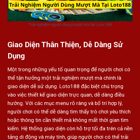
Trải nghiệm người dùng mượt mà tại Loto188
Giao Diện Thân Thiện, Dễ Dàng Sử
Dụng
Một trong những yếu tố quan trọng để người chơi có
thể tận hưởng một trải nghiệm mượt mà chính là
giao diện dễ sử dụng. Loto188 đặc biệt chú trọng
vào việc thiết kế giao diện trực quan, dễ dàng điều
hướng. Với các mục menu rõ ràng và bố trí hợp lý,
người chơi có thể dễ dàng tìm thấy trò chơi yêu thích
hoặc thông tin cần thiết mà không mất thời gian tìm
kiếm. Hệ thống giao diện còn hỗ trợ tối đa trên cả nền
tảng di động và máy tính, giúp người chơi có thể trải