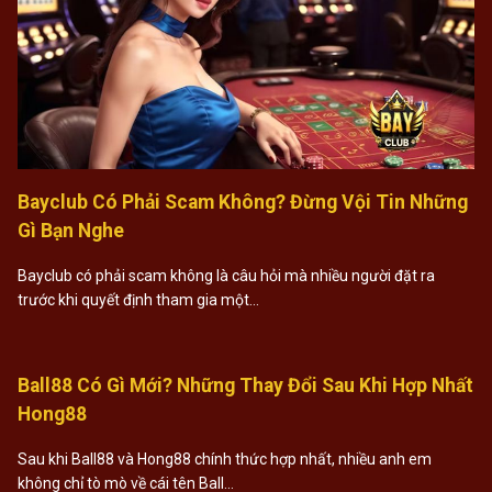
Bayclub Có Phải Scam Không? Đừng Vội Tin Những
Gì Bạn Nghe
Bayclub có phải scam không là câu hỏi mà nhiều người đặt ra
trước khi quyết định tham gia một…
Ball88 Có Gì Mới? Những Thay Đổi Sau Khi Hợp Nhất
Hong88
Sau khi Ball88 và Hong88 chính thức hợp nhất, nhiều anh em
không chỉ tò mò về cái tên Ball…