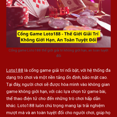
Cổng game Loto188 thế giới giải trí không giới hạn, an toàn tuyệt
đối
Loto188
là cổng game giải trí nổi bật, với hệ thống đa
dạng trò chơi và một nền tảng ổn định, bảo mật cao.
Tại đây, người chơi sẽ được hòa mình vào không gian
game không giới hạn, với các lựa chọn từ game bài,
thể thao điện tử cho đến những trò chơi hấp dẫn
khác. Loto188 luôn chú trọng mang lại trải nghiệm
mượt mà và an toàn tuyệt đối cho người chơi, giúp họ