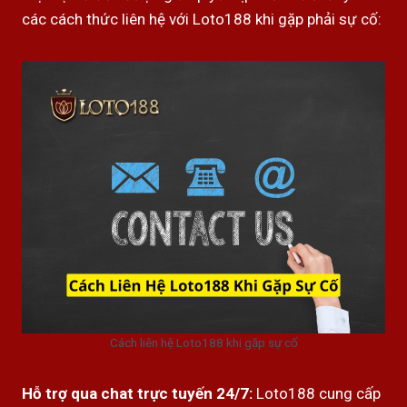
các cách thức liên hệ với Loto188 khi gặp phải sự cố:
Cách liên hệ Loto188 khi gặp sự cố
Hỗ trợ qua chat trực tuyến 24/7:
Loto188 cung cấp