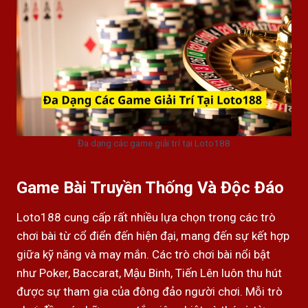
Đa dạng các game giải trí tại Loto188
Game Bài Truyền Thống Và Độc Đáo
Loto188 cung cấp rất nhiều lựa chọn trong các trò
chơi bài từ cổ điển đến hiện đại, mang đến sự kết hợp
giữa kỹ năng và may mắn. Các trò chơi bài nổi bật
như Poker, Baccarat, Mậu Binh, Tiến Lên luôn thu hút
được sự tham gia của đông đảo người chơi. Mỗi trò