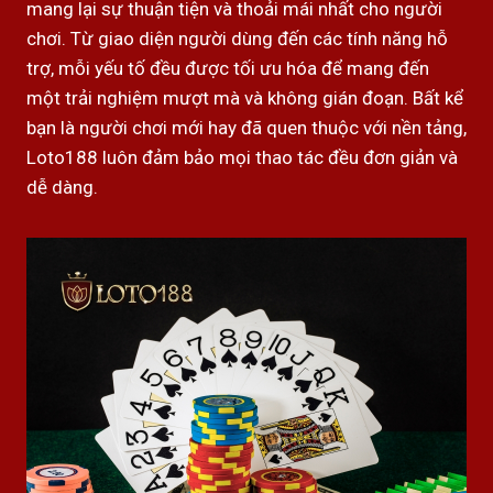
mang lại sự thuận tiện và thoải mái nhất cho người
chơi. Từ giao diện người dùng đến các tính năng hỗ
trợ, mỗi yếu tố đều được tối ưu hóa để mang đến
một trải nghiệm mượt mà và không gián đoạn. Bất kể
bạn là người chơi mới hay đã quen thuộc với nền tảng,
Loto188 luôn đảm bảo mọi thao tác đều đơn giản và
dễ dàng.