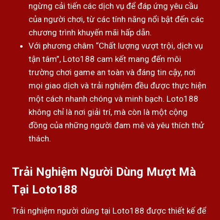
ngừng cải tiến các dịch vụ để đáp ứng yêu cầu
của người chơi, từ các tính năng nổi bật đến các
chương trình khuyến mãi hấp dẫn.
Với phương châm “Chất lượng vượt trội, dịch vụ
tận tâm”, Loto188 cam kết mang đến môi
trường chơi game an toàn và đáng tin cậy, nơi
mọi giao dịch và trải nghiệm đều được thực hiện
một cách nhanh chóng và minh bạch. Loto188
không chỉ là nơi giải trí, mà còn là một cộng
đồng của những người đam mê và yêu thích thử
thách.
Trải Nghiệm Người Dùng Mượt Mà
Tại Loto188
Trải nghiệm người dùng tại Loto188 được thiết kế để