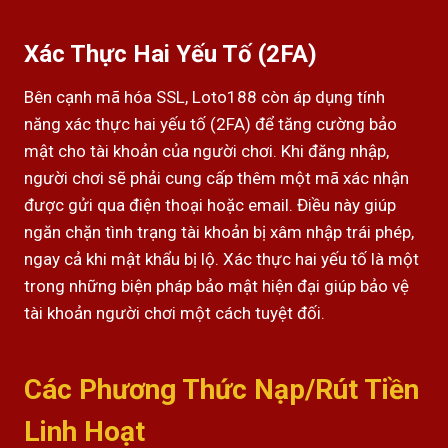
Xác Thực Hai Yếu Tố (2FA)
Bên cạnh mã hóa SSL, Loto188 còn áp dụng tính
năng xác thực hai yếu tố (2FA) để tăng cường bảo
mật cho tài khoản của người chơi. Khi đăng nhập,
người chơi sẽ phải cung cấp thêm một mã xác nhận
được gửi qua điện thoại hoặc email. Điều này giúp
ngăn chặn tình trạng tài khoản bị xâm nhập trái phép,
ngay cả khi mật khẩu bị lộ. Xác thực hai yếu tố là một
trong những biện pháp bảo mật hiện đại giúp bảo vệ
tài khoản người chơi một cách tuyệt đối.
Các Phương Thức Nạp/Rút Tiền
Linh Hoạt