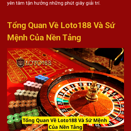
yên tâm tận hưởng những phút giây giải trí.
Tổng Quan Về Loto188 Và Sứ
Mệnh Của Nền Tảng