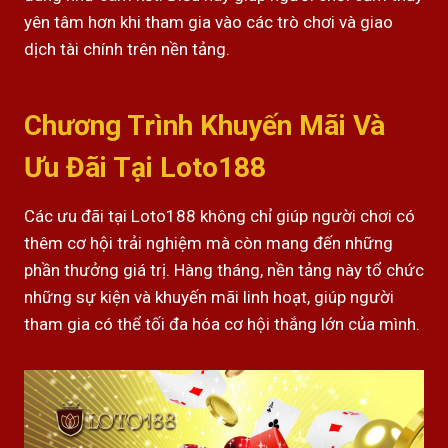
yên tâm hơn khi tham gia vào các trò chơi và giao
dịch tài chính trên nền tảng.
Chương Trình Khuyến Mãi Và
Ưu Đãi Tại Loto188
Các ưu đãi tại Loto188 không chỉ giúp người chơi có
thêm cơ hội trải nghiệm mà còn mang đến những
phần thưởng giá trị. Hàng tháng, nền tảng này tổ chức
những sự kiện và khuyến mãi linh hoạt, giúp người
tham gia có thể tối đa hóa cơ hội thắng lớn của mình.