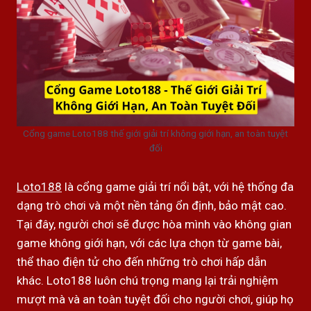
Cổng game Loto188 thế giới giải trí không giới hạn, an toàn tuyệt
đối
Loto188
là cổng game giải trí nổi bật, với hệ thống đa
dạng trò chơi và một nền tảng ổn định, bảo mật cao.
Tại đây, người chơi sẽ được hòa mình vào không gian
game không giới hạn, với các lựa chọn từ game bài,
thể thao điện tử cho đến những trò chơi hấp dẫn
khác. Loto188 luôn chú trọng mang lại trải nghiệm
mượt mà và an toàn tuyệt đối cho người chơi, giúp họ