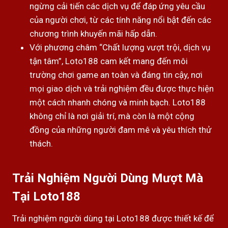
ngừng cải tiến các dịch vụ để đáp ứng yêu cầu
của người chơi, từ các tính năng nổi bật đến các
chương trình khuyến mãi hấp dẫn.
Với phương châm “Chất lượng vượt trội, dịch vụ
tận tâm”, Loto188 cam kết mang đến môi
trường chơi game an toàn và đáng tin cậy, nơi
mọi giao dịch và trải nghiệm đều được thực hiện
một cách nhanh chóng và minh bạch. Loto188
không chỉ là nơi giải trí, mà còn là một cộng
đồng của những người đam mê và yêu thích thử
thách.
Trải Nghiệm Người Dùng Mượt Mà
Tại Loto188
Trải nghiệm người dùng tại Loto188 được thiết kế để