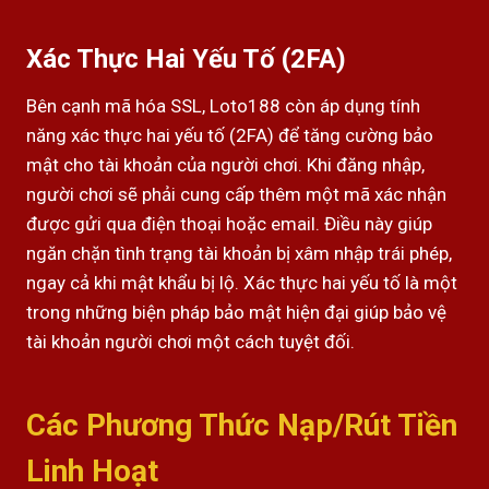
Xác Thực Hai Yếu Tố (2FA)
Bên cạnh mã hóa SSL, Loto188 còn áp dụng tính
năng xác thực hai yếu tố (2FA) để tăng cường bảo
mật cho tài khoản của người chơi. Khi đăng nhập,
người chơi sẽ phải cung cấp thêm một mã xác nhận
được gửi qua điện thoại hoặc email. Điều này giúp
ngăn chặn tình trạng tài khoản bị xâm nhập trái phép,
ngay cả khi mật khẩu bị lộ. Xác thực hai yếu tố là một
trong những biện pháp bảo mật hiện đại giúp bảo vệ
tài khoản người chơi một cách tuyệt đối.
Các Phương Thức Nạp/Rút Tiền
Linh Hoạt