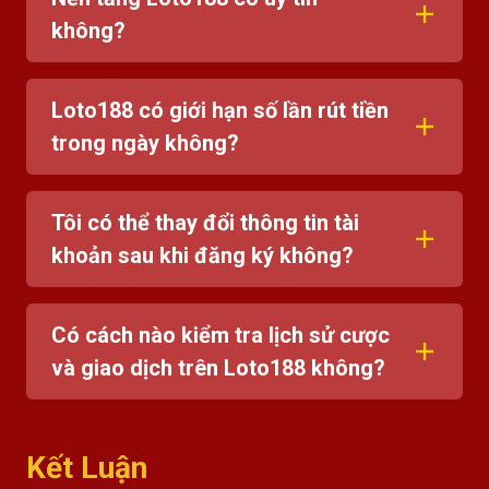
không?
Loto188 có giới hạn số lần rút tiền
trong ngày không?
Tôi có thể thay đổi thông tin tài
khoản sau khi đăng ký không?
Có cách nào kiểm tra lịch sử cược
và giao dịch trên Loto188 không?
Kết Luận