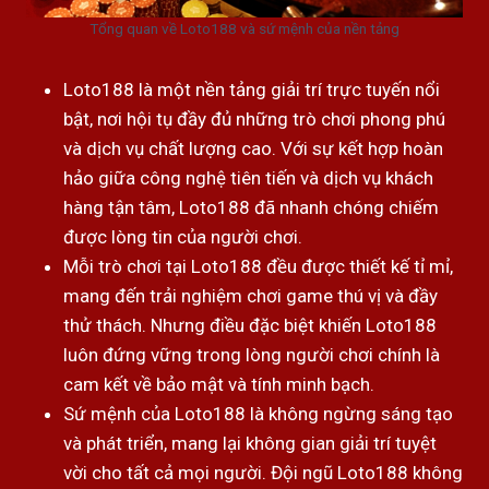
Tổng quan về Loto188 và sứ mệnh của nền tảng
Loto188 là một nền tảng giải trí trực tuyến nổi
bật, nơi hội tụ đầy đủ những trò chơi phong phú
và dịch vụ chất lượng cao. Với sự kết hợp hoàn
hảo giữa công nghệ tiên tiến và dịch vụ khách
hàng tận tâm, Loto188 đã nhanh chóng chiếm
được lòng tin của người chơi.
Mỗi trò chơi tại Loto188 đều được thiết kế tỉ mỉ,
mang đến trải nghiệm chơi game thú vị và đầy
thử thách. Nhưng điều đặc biệt khiến Loto188
luôn đứng vững trong lòng người chơi chính là
cam kết về bảo mật và tính minh bạch.
Sứ mệnh của Loto188 là không ngừng sáng tạo
và phát triển, mang lại không gian giải trí tuyệt
vời cho tất cả mọi người. Đội ngũ Loto188 không