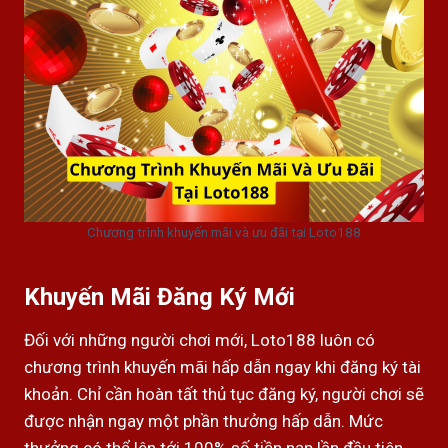
Chương trình khuyến mãi và ưu đãi tại Loto188
Khuyến Mãi Đăng Ký Mới
Đối với những người chơi mới, Loto188 luôn có
chương trình khuyến mãi hấp dẫn ngay khi đăng ký tài
khoản. Chỉ cần hoàn tất thủ tục đăng ký, người chơi sẽ
được nhận ngay một phần thưởng hấp dẫn. Mức