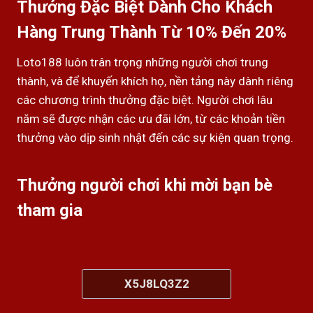
Thưởng Đặc Biệt Dành Cho Khách
Hàng Trung Thành Từ 10% Đến 20%
Loto188 luôn trân trọng những người chơi trung
thành, và để khuyến khích họ, nền tảng này dành riêng
các chương trình thưởng đặc biệt. Người chơi lâu
năm sẽ được nhận các ưu đãi lớn, từ các khoản tiền
thưởng vào dịp sinh nhật đến các sự kiện quan trọng.
Thưởng người chơi khi mời bạn bè
tham gia