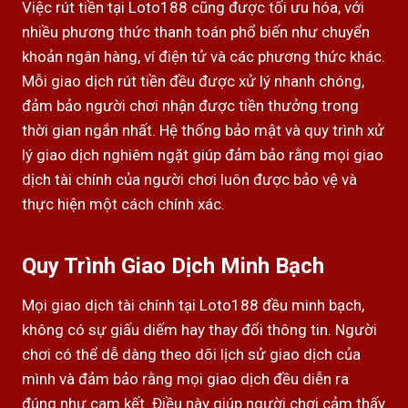
Việc rút tiền tại Loto188 cũng được tối ưu hóa, với
nhiều phương thức thanh toán phổ biến như chuyển
khoản ngân hàng, ví điện tử và các phương thức khác.
Mỗi giao dịch rút tiền đều được xử lý nhanh chóng,
đảm bảo người chơi nhận được tiền thưởng trong
thời gian ngắn nhất. Hệ thống bảo mật và quy trình xử
lý giao dịch nghiêm ngặt giúp đảm bảo rằng mọi giao
dịch tài chính của người chơi luôn được bảo vệ và
thực hiện một cách chính xác.
Quy Trình Giao Dịch Minh Bạch
Mọi giao dịch tài chính tại Loto188 đều minh bạch,
không có sự giấu diếm hay thay đổi thông tin. Người
chơi có thể dễ dàng theo dõi lịch sử giao dịch của
mình và đảm bảo rằng mọi giao dịch đều diễn ra
đúng như cam kết. Điều này giúp người chơi cảm thấy