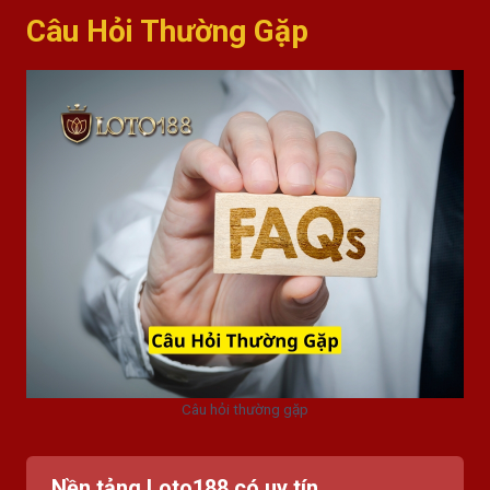
Câu Hỏi Thường Gặp
Câu hỏi thường gặp
Nền tảng Loto188 có uy tín