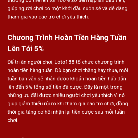
thưởng có thể lên tới 100% số tiền nạp lần đầu tiên,
giúp người chơi có một khởi đầu suôn sẻ và dễ dàng
tham gia vào các trò chơi yêu thích.
Chương Trình Hoàn Tiền Hàng Tuần
Lên Tới 5%
Để tri ân người chơi, Loto188 tổ chức chương trình
hoàn tiền hàng tuần. Dù bạn chơi thắng hay thua, mỗi
tuần bạn vẫn sẽ nhận được khoản hoàn tiền hấp dẫn
lên đến 5% tổng số tiền đã cược. Đây là một trong
những ưu đãi được nhiều người chơi yêu thích vì nó
giúp giảm thiểu rủi ro khi tham gia các trò chơi, đồng
thời gia tăng cơ hội nhận lại tiền cược sau mỗi tuần
chơi.