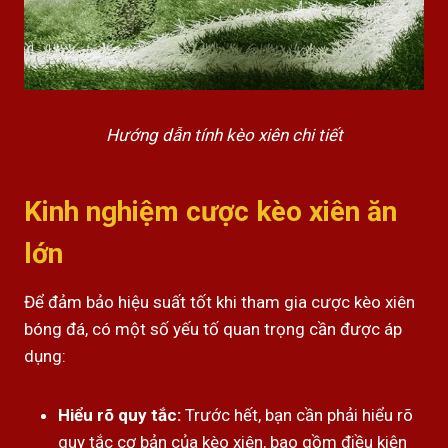
Hướng dẫn tính kèo xiên chi tiết
Kinh nghiệm cược kèo xiên ăn
lớn
Để đảm bảo hiệu suất tốt khi tham gia cược kèo xiên
bóng đá, có một số yếu tố quan trọng cần được áp
dụng:
Hiểu rõ quy tắc:
Trước hết, bạn cần phải hiểu rõ
quy tắc cơ bản của kèo xiên, bao gồm điều kiện