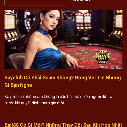
Bayclub Có Phải Scam Không? Đừng Vội Tin Những
Gì Bạn Nghe
Bayclub có phải scam không là câu hỏi mà nhiều người đặt ra
trước khi quyết định tham gia một…
Ball88 Có Gì Mới? Những Thay Đổi Sau Khi Hợp Nhất