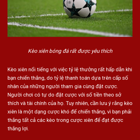
Kèo xiên bóng đá rất được yêu thích
Kèo xiên nổi tiếng với việc tỷ lệ thưởng rất hấp dẫn khi
bạn chiến thắng, do tỷ lệ thanh toán dựa trên cấp số
nhân của những người tham gia cùng đặt cược.
Người chơi có tự do đặt cược với số tiền theo sở
thích và tài chính của họ. Tuy nhiên, cần lưu ý rằng kèo
xiên là một dạng cược khó để chiến thắng, vì bạn phải
thắng tất cả các kèo trong cược xiên để đạt được
thắng lợi.