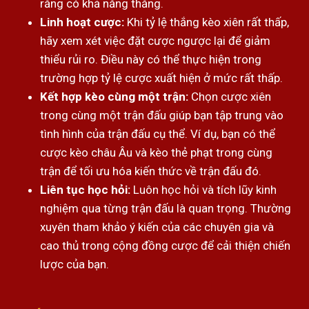
rằng có khả năng thắng.
Linh hoạt cược:
Khi tỷ lệ thắng kèo xiên rất thấp,
hãy xem xét việc đặt cược ngược lại để giảm
thiểu rủi ro. Điều này có thể thực hiện trong
trường hợp tỷ lệ cược xuất hiện ở mức rất thấp.
Kết hợp kèo cùng một trận:
Chọn cược xiên
trong cùng một trận đấu giúp bạn tập trung vào
tình hình của trận đấu cụ thể. Ví dụ, bạn có thể
cược kèo châu Âu và kèo thẻ phạt trong cùng
trận để tối ưu hóa kiến thức về trận đấu đó.
Liên tục học hỏi:
Luôn học hỏi và tích lũy kinh
nghiệm qua từng trận đấu là quan trọng. Thường
xuyên tham khảo ý kiến của các chuyên gia và
cao thủ trong cộng đồng cược để cải thiện chiến
lược của bạn.