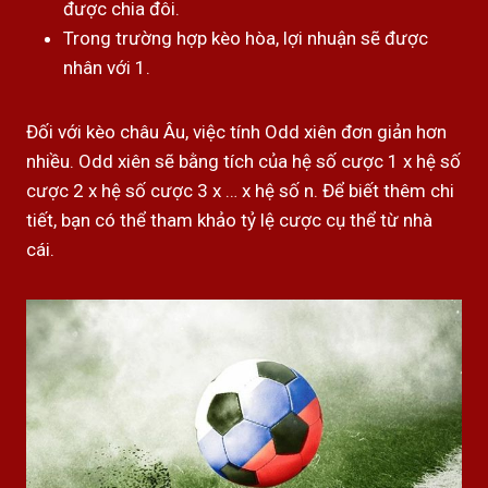
được chia đôi.
Trong trường hợp kèo hòa, lợi nhuận sẽ được
nhân với 1.
Đối với kèo châu Âu, việc tính Odd xiên đơn giản hơn
nhiều. Odd xiên sẽ bằng tích của hệ số cược 1 x hệ số
cược 2 x hệ số cược 3 x … x hệ số n. Để biết thêm chi
tiết, bạn có thể tham khảo tỷ lệ cược cụ thể từ nhà
cái.