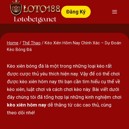
Skip
to
Đăng Ký
content
Home
/
Thể Thao
/
Kèo Xiên Hôm Nay Chính Xác – Dự Đoán
Kèo Bóng Đá
Kèo xiên bóng đá là một trong những loại kèo rất
được cược thủ yêu thích hiện nay. Vậy để có thể chơi
được kèo xiên hôm nay thì bạn cần tìm hiểu cụ thể về
kèo xiên, luật chơi và cách chơi kèo này. Bài viết dưới
đây chúng tôi đã tổng hợp lại những kinh nghiệm chơi
kèo xiên hôm nay
dễ thắng từ các cao thủ, cùng
theo dõi nhé!