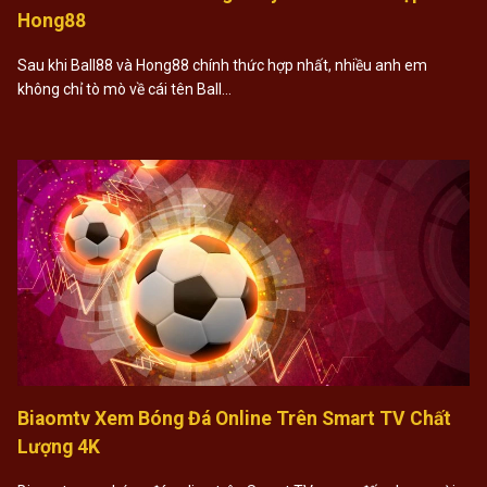
Hong88
Sau khi Ball88 và Hong88 chính thức hợp nhất, nhiều anh em
không chỉ tò mò về cái tên Ball…
Biaomtv Xem Bóng Đá Online Trên Smart TV Chất
Lượng 4K