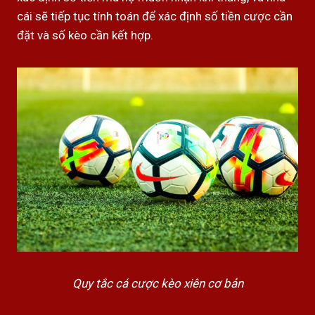
cái sẽ tiếp tục tính toán để xác định số tiền cược cần
đặt và số kèo cần kết hợp.
Quy tắc cá cược kèo xiên cơ bản