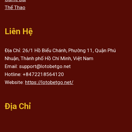
Thể Thao
Liên Hệ
Địa Chỉ: 26/1 Hồ Biểu Chánh, Phường 11, Quận Phú
Nhuận, Thành phố Hồ Chí Minh, Việt Nam
Email:
support@lotobetgo.net
Hotline: +8472218564120
Website:
https://lotobetgo.net/
Địa Chỉ