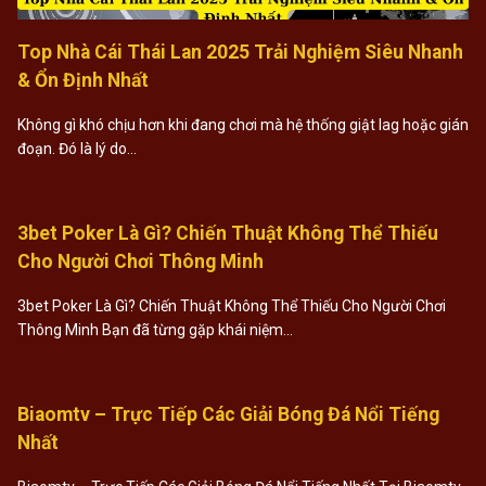
Top Nhà Cái Thái Lan 2025 Trải Nghiệm Siêu Nhanh
& Ổn Định Nhất
Không gì khó chịu hơn khi đang chơi mà hệ thống giật lag hoặc gián
đoạn. Đó là lý do…
3bet Poker Là Gì? Chiến Thuật Không Thể Thiếu
Cho Người Chơi Thông Minh
3bet Poker Là Gì? Chiến Thuật Không Thể Thiếu Cho Người Chơi
Thông Minh Bạn đã từng gặp khái niệm…
Biaomtv – Trực Tiếp Các Giải Bóng Đá Nổi Tiếng
Nhất