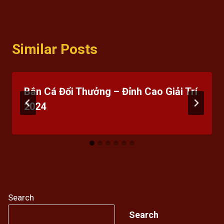
Similar Posts
Bắn Cá Đổi Thưởng – Đỉnh Cao Giải Trí
2024
Search
Search