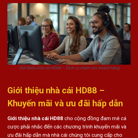
Giới thiệu nhà cái HD88 – Dịch vụ chăm sóc khách hàng
Giới thiệu nhà cái HD88 –
Khuyến mãi và ưu đãi hấp dẫn
Giới thiệu nhà cái HD88
cho cộng đồng đam mê cá
cược phải nhắc đến các chương trình khuyến mãi và
ưu đãi hấp dẫn mà nhà cái chúng tôi cung cấp cho