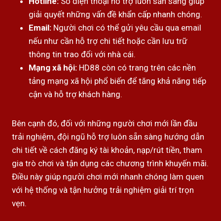
Hotline:
Số điện thoại hỗ trợ luôn sẵn sàng giúp
giải quyết những vấn đề khẩn cấp nhanh chóng.
Email:
Người chơi có thể gửi yêu cầu qua email
nếu như cần hỗ trợ chi tiết hoặc cần lưu trữ
thông tin trao đổi với nhà cái.
Mạng xã hội:
HD88 còn có trang trên các nền
tảng mạng xã hội phổ biến để tăng khả năng tiếp
cận và hỗ trợ khách hàng.
Bên cạnh đó, đối với những người chơi mới lần đầu
trải nghiệm, đội ngũ hỗ trợ luôn sẵn sàng hướng dẫn
chi tiết về cách đăng ký tài khoản, nạp/rút tiền, tham
gia trò chơi và tận dụng các chương trình khuyến mãi.
Điều này giúp người chơi mới nhanh chóng làm quen
với hệ thống và tận hưởng trải nghiệm giải trí trọn
vẹn.