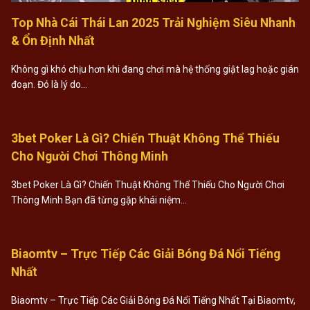
Top Nhà Cái Thái Lan 2025 Trải Nghiệm Siêu Nhanh
& Ổn Định Nhất
Không gì khó chịu hơn khi đang chơi mà hệ thống giật lag hoặc gián
đoạn. Đó là lý do…
3bet Poker Là Gì? Chiến Thuật Không Thể Thiếu
Cho Người Chơi Thông Minh
3bet Poker Là Gì? Chiến Thuật Không Thể Thiếu Cho Người Chơi
Thông Minh Bạn đã từng gặp khái niệm…
Biaomtv – Trực Tiếp Các Giải Bóng Đá Nổi Tiếng
Nhất
Biaomtv – Trực Tiếp Các Giải Bóng Đá Nổi Tiếng Nhất Tại Biaomtv,