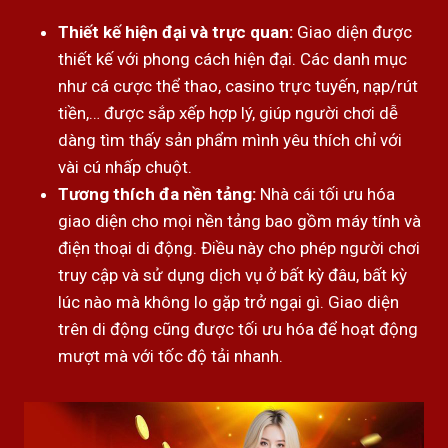
Thiết kế hiện đại và trực quan:
Giao diện được
thiết kế với phong cách hiện đại. Các danh mục
như cá cược thể thao, casino trực tuyến, nạp/rút
tiền,… được sắp xếp hợp lý, giúp người chơi dễ
dàng tìm thấy sản phẩm mình yêu thích chỉ với
vài cú nhấp chuột.
Tương thích đa nền tảng:
Nhà cái tối ưu hóa
giao diện cho mọi nền tảng bao gồm máy tính và
điện thoại di động. Điều này cho phép người chơi
truy cập và sử dụng dịch vụ ở bất kỳ đâu, bất kỳ
lúc nào mà không lo gặp trở ngại gì. Giao diện
trên di động cũng được tối ưu hóa để hoạt động
mượt mà với tốc độ tải nhanh.