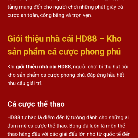
tảng mang đến cho người chơi những phút giây cá
cược an toàn, công bằng và trọn vẹn.
Giới thiệu nhà cái HD88 – Kho
sản phẩm cá cược phong phú
Khi
giới thiệu nhà cái HD88
, người chơi bị thu hút bởi
kho sản phẩm cá cược phong phú, đáp ứng hầu hết
nhu cầu giải trí.
Cá cược thể thao
HD88 tự hào là điểm đến lý tưởng dành cho những ai
đam mê cá cược thể thao. Bóng đá luôn là môn thể
thao hàng đầu với các giải đấu lớn nhỏ từ quốc tế đến