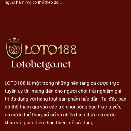
người hâm mộ có thể theo dõi…
LOTO188 là một trong những nền tảng cá cược trực
tuyến uy tín, mang đến cho người chơi trải nghiệm giải
trí đa dạng với hàng loạt sản phẩm hấp dẫn. Tại đây, bạn
có thể tham gia vào các trò chơi sòng bạc trực tuyến,
cá cược thể thao, xổ số và nhiều hình thức cá cược
khác với giao diện thân thiện, dễ sử dụng.