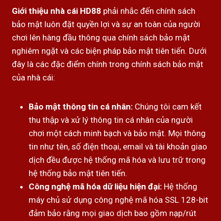
Giới thiệu nhà cái HD88
phải nhắc đến chính sách
bảo mật luôn đặt quyền lợi và sự an toàn của người
chơi lên hàng đầu thông qua chính sách bảo mật
nghiêm ngặt và các biện pháp bảo mật tiên tiến. Dưới
đây là các đặc điểm chính trong chính sách bảo mật
của nhà cái:
Bảo mật thông tin cá nhân:
Chúng tôi cam kết
thu thập và xử lý thông tin cá nhân của người
chơi một cách minh bạch và bảo mật. Mọi thông
tin như tên, số điện thoại, email và tài khoản giao
dịch đều được hệ thống mã hóa và lưu trữ trong
hệ thống bảo mật tiên tiến.
Công nghệ mã hóa dữ liệu hiện đại:
Hệ thống
máy chủ sử dụng công nghệ mã hóa SSL 128-bit
đảm bảo rằng mọi giao dịch bao gồm nạp/rút