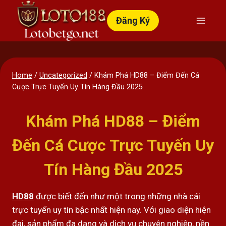
Skip
to
Đăng Ký
content
Home
/
Uncategorized
/
Khám Phá HD88 – Điểm Đến Cá
Cược Trực Tuyến Uy Tín Hàng Đầu 2025
Khám Phá HD88 – Điểm
Đến Cá Cược Trực Tuyến Uy
Tín Hàng Đầu 2025
HD88
được biết đến như một trong những nhà cái
trực tuyến uy tín bậc nhất hiện nay. Với giao diện hiện
đại, sản phẩm đa dạng và dịch vụ chuyên nghiệp, nền