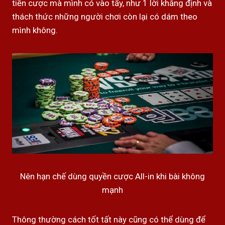
tiền cược mà mình có vào tẩy, như 1 lời khẳng định và
thách thức những người chơi còn lại có dám theo
mình không.
Nên hạn chế dùng quyền cược All-in khi bài không
mạnh
Thông thường cách tốt tất này cũng có thể dùng để