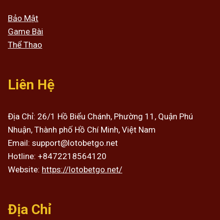
Bảo Mật
Game Bài
Thể Thao
Liên Hệ
Địa Chỉ: 26/1 Hồ Biểu Chánh, Phường 11, Quận Phú
Nhuận, Thành phố Hồ Chí Minh, Việt Nam
Email:
support@lotobetgo.net
Hotline: +8472218564120
Website:
https://lotobetgo.net/
Địa Chỉ