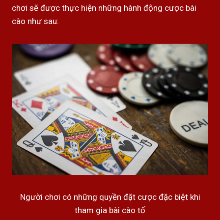
chơi sẽ được thực hiện những hành động cược bài
cào như sau:
Người chơi có những quyền đặt cược đặc biệt khi
tham gia bài cào tố