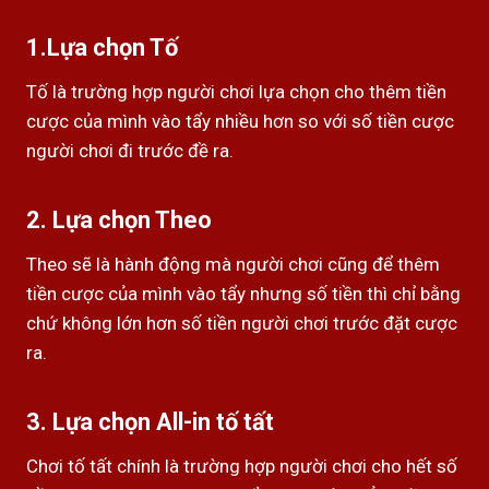
1.Lựa chọn Tố
Tố là trường hợp người chơi lựa chọn cho thêm tiền
cược của mình vào tẩy nhiều hơn so với số tiền cược
người chơi đi trước đề ra.
2. Lựa chọn Theo
Theo sẽ là hành động mà người chơi cũng để thêm
tiền cược của mình vào tẩy nhưng số tiền thì chỉ bằng
chứ không lớn hơn số tiền người chơi trước đặt cược
ra.
3. Lựa chọn All-in tố tất
Chơi tố tất chính là trường hợp người chơi cho hết số