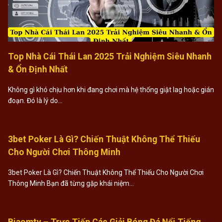
Top Nhà Cái Thái Lan 2025 Trải Nghiệm Siêu Nhanh
& Ổn Định Nhất
Không gì khó chịu hơn khi đang chơi mà hệ thống giật lag hoặc gián
đoạn. Đó là lý do…
3bet Poker Là Gì? Chiến Thuật Không Thể Thiếu
Cho Người Chơi Thông Minh
3bet Poker Là Gì? Chiến Thuật Không Thể Thiếu Cho Người Chơi
Thông Minh Bạn đã từng gặp khái niệm…