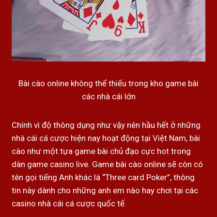
Bài cào online không thể thiếu trong kho game bài
các nhà cái lớn
Chính vì độ thông dụng như vậy nên hầu hết ở những
nhà cái cá cược hiện nay hoạt động tại Việt Nam, bài
cào như một tựa game bài chủ đạo cực hot trong
dàn game casino live. Game bài cào online sẽ còn có
tên gọi tiếng Anh khác là “Three card Poker”, thông
tin này dành cho những anh em nào hay chơi tại các
casino nhà cái cá cược quốc tế.