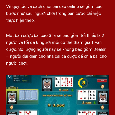
Về quy tắc và cách chơi bài cào online sẽ gồm các
bước như sau, người chơi trong bàn cược chỉ việc
thực hiện theo.
Một bàn cược bài cào 3 lá sẽ bao gồm tối thiểu là 2
người và tối đa 6 người mới có thể tham gia 1 ván
cược. Số lượng người này sẽ không bao gồm Dealer
– người đại diện cho nhà cái cá cược để chia bài cho
người chơi.