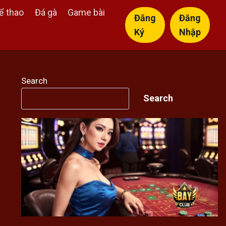
ể thao
Đá gà
Game bài
Đăng
Đăng
Ký
Nhập
Search
Search