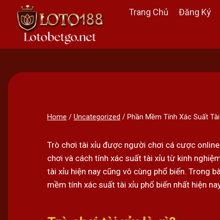
Skip
Trang Chủ
Đăng Ký
to
content
Home
/
Uncategorized
/
Phần Mềm Tính Xác Suất Tài 
Trò chơi tài xỉu được người chơi cá cược onlin
chơi và cách tính xác suất tài xỉu từ kinh nghi
tài xỉu hiện nay cũng vô cùng phổ biến. Trong bà
mềm tính xác suất tài xỉu phổ biến nhất hiện nay