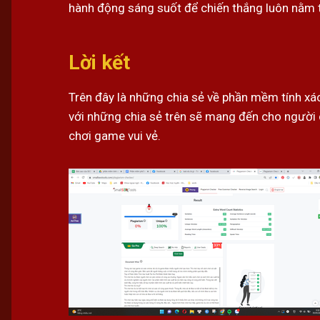
hành động sáng suốt để chiến thắng luôn nằm t
Lời kết
Trên đây là những chia sẻ về phần mềm tính xác 
với những chia sẻ trên sẽ mang đến cho người 
chơi game vui vẻ.