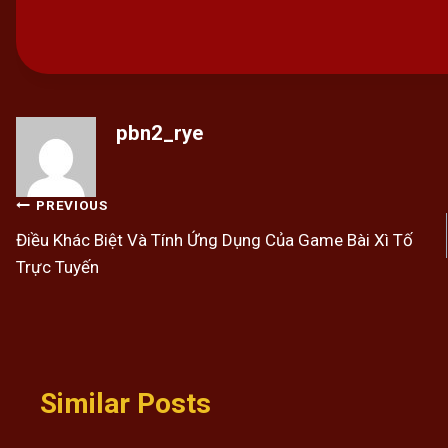
pbn2_rye
Post
PREVIOUS
Điều Khác Biệt Và Tính Ứng Dụng Của Game Bài Xì Tố
navigation
Trực Tuyến
Similar Posts