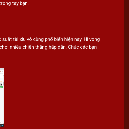
rong tay bạn.
suất tài xỉu vô cùng phổ biến hiện nay. Hi vọng
chơi nhiều chiến thắng hấp dẫn. Chúc các bạn