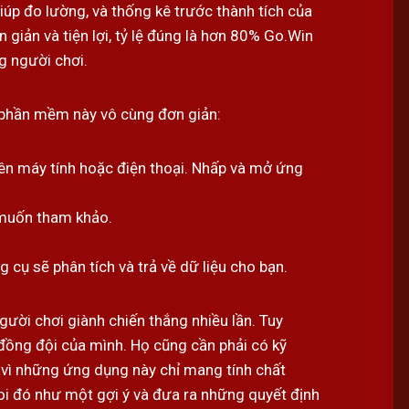
úp đo lường, và thống kê trước thành tích của
n giản và tiện lợi, tỷ lệ đúng là hơn 80% Go.Win
g người chơi.
ác phần mềm này vô cùng đơn giản:
ên máy tính hoặc điện thoại. Nhấp và mở ứng
 muốn tham khảo.
cụ sẽ phân tích và trả về dữ liệu cho bạn.
gười chơi giành chiến thắng nhiều lần. Tuy
 đồng đội của mình. Họ cũng cần phải có kỹ
i vì những ứng dụng này chỉ mang tính chất
i đó như một gợi ý và đưa ra những quyết định