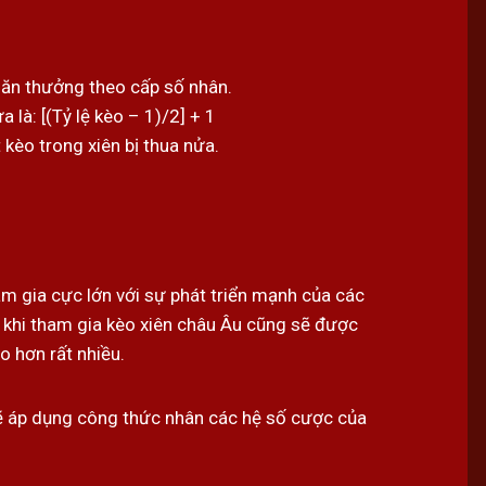
i ăn thưởng theo cấp số nhân.
 là: [(Tỷ lệ kèo – 1)/2] + 1
 kèo trong xiên bị thua nửa.
am gia cực lớn với sự phát triển mạnh của các
 khi tham gia kèo xiên châu Âu cũng sẽ được
o hơn rất nhiều.
 sẽ áp dụng công thức nhân các hệ số cược của