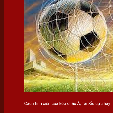
Cách tính xiên của kèo châu Á, Tài Xỉu cực hay