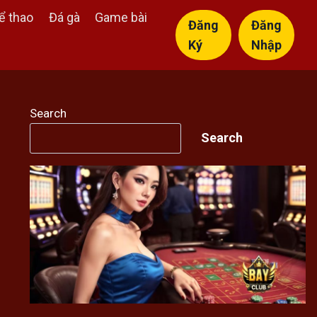
ể thao
Đá gà
Game bài
Đăng
Đăng
Ký
Nhập
Search
Search