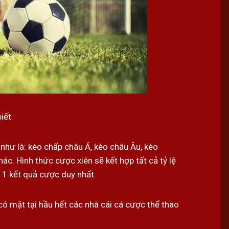
iết
 như là: kèo chấp châu Á, kèo châu Âu, kèo
hác. Hình thức cược xiên sẽ kết hợp tất cả tỷ lệ
1 kết quả cược duy nhất.
có mặt tại hầu hết các nhà cái cá cược thể thao