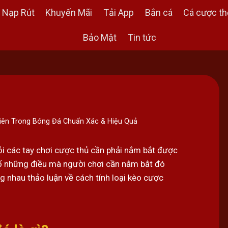
Nạp Rút
Khuyến Mãi
Tải App
Bắn cá
Cá cược th
Bảo Mật
Tin tức
Xiên Trong Bóng Đá Chuẩn Xác & Hiệu Quả
i các tay chơi cược thủ cần phải nắm bắt được
 số những điều mà người chơi cần nắm bắt đó
ng nhau thảo luận về cách tính loại kèo cược