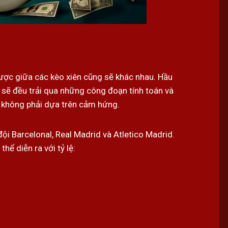
ược giữa các kèo xiên cũng sẽ khác nhau. Hầu
 sẽ đều trải qua những công đoạn tính toán và
ứ không phải dựa trên cảm hứng.
ội Barcelonal, Real Madrid và Atletico Madrid.
hể diễn ra với tỷ lệ: